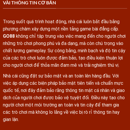
VÀI THÔNG TIN CƠ BẢN
Trong suốt quá trình hoạt động, nhà cái luôn bắt đầu bằng
phương châm xây dựng một nền tảng game bài đẳng cấp.
GO88
không chỉ tập trung vào việc mang đến cho người chơi
những trò chơi phong phú và đa dạng, mà còn chú trọng vào
chất lượng gameplay. Sự công bằng, minh bạch và độ tin cậy
của các trò chơi luôn được đảm bảo, tạo điều kiện thuận lợi
cho người chơi để thỏa mãn đam mê và trải nghiệm thú vị.
Nhà cái cũng đặt sự bảo mật và an toàn lên hàng đầu. Với
việc áp dụng các biện pháp bảo mật tiên tiến và chuẩn mực
quốc tế, nơi đây đảm bảo rằng thông tin mật cá nhân và giao
dịch của người chơi được bảo vệ tuyệt đối. Điều này tạo cho
người chơi một môi trường an toàn và tin cậy để tham gia
các trò chơi mà không lo lắng về việc bị rò rỉ thông tin hay
gian lận.