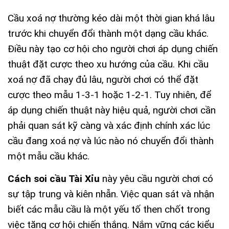
Cầu xoá nợ thường kéo dài một thời gian khá lâu
trước khi chuyển đổi thành một dạng cầu khác.
Điều này tạo cơ hội cho người chơi áp dụng chiến
thuật đặt cược theo xu hướng của cầu. Khi cầu
xoá nợ đã chạy đủ lâu, người chơi có thể đặt
cược theo mẫu 1-3-1 hoặc 1-2-1. Tuy nhiên, để
áp dụng chiến thuật này hiệu quả, người chơi cần
phải quan sát kỹ càng và xác định chính xác lúc
cầu đang xoá nợ và lúc nào nó chuyển đổi thành
một mẫu cầu khác.
Cách soi cầu Tài Xỉu
này yêu cầu người chơi có
sự tập trung và kiên nhẫn. Việc quan sát và nhận
biết các mẫu cầu là một yếu tố then chốt trong
việc tăng cơ hội chiến thắng. Nắm vững các kiểu