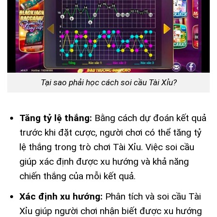
Tại sao phải học cách soi cầu Tài Xỉu?
Tăng tỷ lệ thắng:
Bằng cách dự đoán kết quả
trước khi đặt cược, người chơi có thể tăng tỷ
lệ thắng trong trò chơi Tài Xỉu. Việc soi cầu
giúp xác định được xu hướng và khả năng
chiến thắng của mỗi kết quả.
Xác định xu hướng:
Phân tích và soi cầu Tài
Xỉu giúp người chơi nhận biết được xu hướng