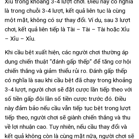
Xỉu trong khoảng 3-4 lượt chơi. Điều này có nghĩa
là trong chuỗi 3-4 lượt, kết quả liên tục là cùng
một mặt, không có sự thay đổi. Ví dụ, sau 3 lượt
chơi, kết quả liên tiếp là Tài – Tài – Tài hoặc Xỉu
– Xỉu – Xỉu.
Khi cầu bệt xuất hiện, các người chơi thường áp
dụng chiến thuật “đánh gấp thếp” để tăng cơ hội
chiến thắng và giảm thiểu rủi ro. Đánh gấp thếp
có nghĩa là sau khi cầu bệt đã chạy trong khoảng
3-4 lượt, người chơi sẽ đặt cược lần tiếp theo với
số tiền gấp đôi lần số tiền cược trước đó. Điều
này đảm bảo nếu cầu vẫn tiếp tục bệt trong lượt
tiếp theo, người chơi sẽ giành chiến thắng và thu
về lợi nhuận cao. Tuy nhiên, nếu cầu thay đổi và
kết quả không còn là cùng mặt nữa, người chơi sẽ