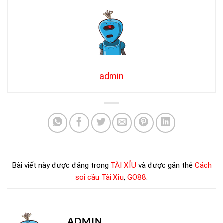
admin
Bài viết này được đăng trong
TÀI XỈU
và được gắn thẻ
Cách
soi cầu Tài Xỉu
,
GO88
.
ADMIN