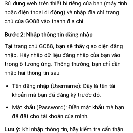
Sử dụng web trên thiết bị riêng của bạn (máy tính
hoặc điện thoại di động) và nhập địa chỉ trang
chủ của GO88 vào thanh địa chỉ.
Bước 2: Nhập thông tin đăng nhập
Tại trang chủ GO88, bạn sẽ thấy giao diện đăng
nhập. Hãy nhập dữ liệu đăng nhập của bạn vào
trong ô tương ứng. Thông thường, bạn chỉ cần
nhập hai thông tin sau:
Tên đăng nhập (Username): Đây là tên tài
khoản mà bạn đã đăng ký trước đó.
Mật khẩu (Password): Điền mật khẩu mà bạn
đã đặt cho tài khoản của mình.
Lưu ý:
Khi nhập thông tin, hãy kiểm tra cẩn thận