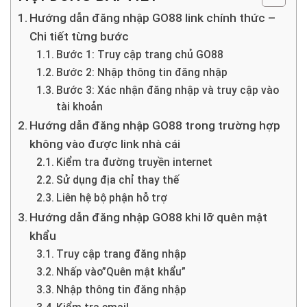
Hướng dẫn đăng nhập GO88 link chính thức –
Chi tiết từng bước
Bước 1: Truy cập trang chủ GO88
Bước 2: Nhập thông tin đăng nhập
Bước 3: Xác nhận đăng nhập và truy cập vào
tài khoản
Hướng dẫn đăng nhập GO88 trong trường hợp
không vào được link nhà cái
Kiểm tra đường truyền internet
Sử dụng địa chỉ thay thế
Liên hệ bộ phận hỗ trợ
Hướng dẫn đăng nhập GO88 khi lỡ quên mật
khẩu
Truy cập trang đăng nhập
Nhấp vào”Quên mật khẩu”
Nhập thông tin đăng nhập