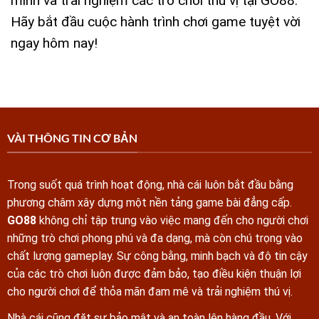
mình và trải nghiệm các trò chơi thú vị tại GO88.
Hãy bắt đầu cuộc hành trình chơi game tuyệt vời
ngay hôm nay!
VÀI THÔNG TIN CƠ BẢN
Trong suốt quá trình hoạt động, nhà cái luôn bắt đầu bằng
phương châm xây dựng một nền tảng game bài đẳng cấp.
GO88
không chỉ tập trung vào việc mang đến cho người chơi
những trò chơi phong phú và đa dạng, mà còn chú trọng vào
chất lượng gameplay. Sự công bằng, minh bạch và độ tin cậy
của các trò chơi luôn được đảm bảo, tạo điều kiện thuận lợi
cho người chơi để thỏa mãn đam mê và trải nghiệm thú vị.
Nhà cái cũng đặt sự bảo mật và an toàn lên hàng đầu. Với