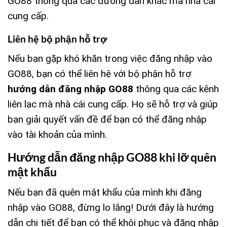
GO88 thông qua các đường dẫn khác mà nhà cái
cung cấp.
Liên hệ bộ phận hỗ trợ
Nếu bạn gặp khó khăn trong việc đăng nhập vào
GO88, bạn có thể liên hệ với bộ phận hỗ trợ
hướng dẫn đăng nhập GO88
thông qua các kênh
liên lạc mà nhà cái cung cấp. Họ sẽ hỗ trợ và giúp
bạn giải quyết vấn đề để bạn có thể đăng nhập
vào tài khoản của mình.
Hướng dẫn đăng nhập GO88 khi lỡ quên
mật khẩu
Nếu bạn đã quên mật khẩu của mình khi đăng
nhập vào GO88, đừng lo lắng! Dưới đây là hướng
dẫn chi tiết để bạn có thể khôi phục và đăng nhập