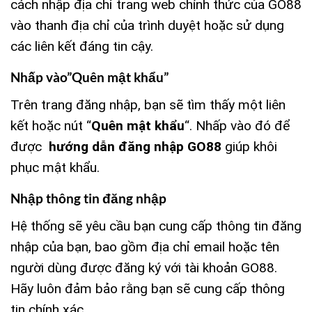
cách nhập địa chỉ trang web chính thức của GO88
vào thanh địa chỉ của trình duyệt hoặc sử dụng
các liên kết đáng tin cậy.
Nhấp vào”Quên mật khẩu”
Trên trang đăng nhập, bạn sẽ tìm thấy một liên
kết hoặc nút “
Quên mật khẩu
“. Nhấp vào đó để
được
hướng dẫn đăng nhập GO88
giúp khôi
phục mật khẩu.
Nhập thông tin đăng nhập
Hệ thống sẽ yêu cầu bạn cung cấp thông tin đăng
nhập của bạn, bao gồm địa chỉ email hoặc tên
người dùng được đăng ký với tài khoản GO88.
Hãy luôn đảm bảo rằng bạn sẽ cung cấp thông
tin chính xác.