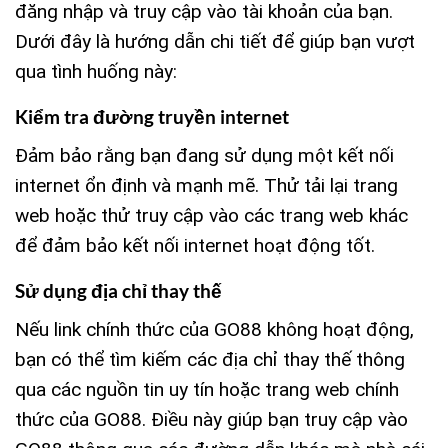
đăng nhập và truy cập vào tài khoản của bạn.
Dưới đây là hướng dẫn chi tiết để giúp bạn vượt
qua tình huống này:
Kiểm tra đường truyền internet
Đảm bảo rằng bạn đang sử dụng một kết nối
internet ổn định và mạnh mẽ. Thử tải lại trang
web hoặc thử truy cập vào các trang web khác
để đảm bảo kết nối internet hoạt động tốt.
Sử dụng địa chỉ thay thế
Nếu link chính thức của GO88 không hoạt động,
bạn có thể tìm kiếm các địa chỉ thay thế thông
qua các nguồn tin uy tín hoặc trang web chính
thức của GO88. Điều này giúp bạn truy cập vào