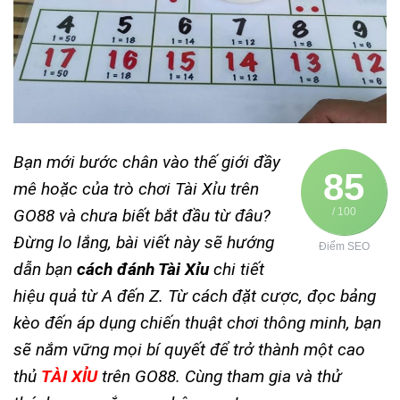
Bạn mới bước chân vào thế giới đầy
85
mê hoặc của trò chơi Tài Xỉu trên
GO88 và chưa biết bắt đầu từ đâu?
/ 100
Đừng lo lắng, bài viết này sẽ hướng
Điểm SEO
dẫn bạn
cách đánh Tài Xỉu
chi tiết
hiệu quả từ A đến Z. Từ cách đặt cược, đọc bảng
kèo đến áp dụng chiến thuật chơi thông minh, bạn
sẽ nắm vững mọi bí quyết để trở thành một cao
thủ
TÀI XỈU
trên GO88. Cùng tham gia và thử