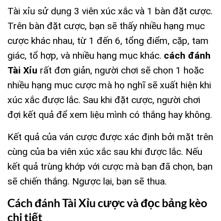
Tài xỉu sử dụng 3 viên xúc xắc và 1 bàn đặt cược.
Trên bàn đặt cược, bạn sẽ thấy nhiều hạng mục
cược khác nhau, từ 1 đến 6, tổng điểm, cặp, tam
giác, tổ hợp, và nhiều hạng mục khác.
cách đánh
Tài Xỉu
rất đơn giản, người chơi sẽ chọn 1 hoặc
nhiều hạng mục cược mà họ nghĩ sẽ xuất hiện khi
xúc xắc được lắc. Sau khi đặt cược, người chơi
đợi kết quả để xem liệu mình có thắng hay không.
Kết quả của ván cược được xác định bởi mặt trên
cùng của ba viên xúc xắc sau khi được lắc. Nếu
kết quả trùng khớp với cược mà bạn đã chọn, bạn
sẽ chiến thắng. Ngược lại, bạn sẽ thua.
Cách đánh Tài Xỉu cược và đọc bảng kèo
chi tiết