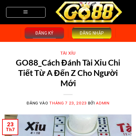
Bỏ
qua
nội
dung
ĐĂNG KÝ
ĐĂNG NHẬP
TÀI XỈU
GO88_Cách Đánh Tài Xỉu Chi
Tiết Từ A Đến Z Cho Người
Mới
ĐĂNG VÀO
THÁNG 7 23, 2023
BỞI
ADMIN
23
Th7