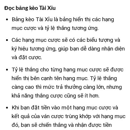
Đọc bảng kèo Tài Xỉu
Bảng kèo Tài Xỉu là bảng hiển thị các hạng
mục cược và tỷ lệ thắng tương ứng.
Các hạng mục cược sẽ có các biểu tượng và
ký hiệu tương ứng, giúp bạn dễ dàng nhận diện
và đặt cược.
Tỷ lệ thắng cho từng hạng mục cược sẽ được
hiển thị bên cạnh tên hạng mục. Tỷ lệ thắng
càng cao thì mức trả thưởng càng lớn, nhưng
khả năng thắng cược cũng sẽ ít hơn.
Khi bạn đặt tiền vào một hạng mục cược và
kết quả của ván cược trùng khớp với hạng mục
đó, bạn sẽ chiến thắng và nhận được tiền