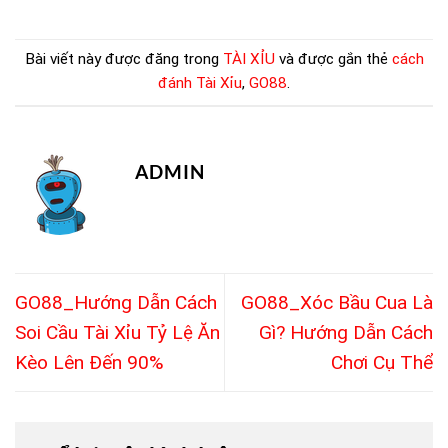
Bài viết này được đăng trong
TÀI XỈU
và được gắn thẻ
cách
đánh Tài Xỉu
,
GO88
.
ADMIN
GO88_Hướng Dẫn Cách
GO88_Xóc Bầu Cua Là
Soi Cầu Tài Xỉu Tỷ Lệ Ăn
Gì? Hướng Dẫn Cách
Kèo Lên Đến 90%
Chơi Cụ Thể