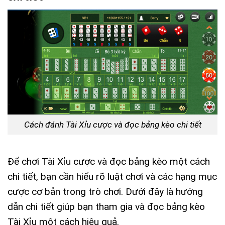
Cách đánh Tài Xỉu cược và đọc bảng kèo chi tiết
Để chơi Tài Xỉu cược và đọc bảng kèo một cách
chi tiết, bạn cần hiểu rõ luật chơi và các hạng mục
cược cơ bản trong trò chơi. Dưới đây là hướng
dẫn chi tiết giúp bạn tham gia và đọc bảng kèo
Tài Xỉu một cách hiệu quả.