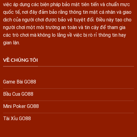
việc áp dụng các biện pháp bảo mật tiên tiến và chuẩn mực
quốc tế, nơi đây đảm bảo rằng thông tin mật cá nhân và giao
dịch của người chơi được bảo vệ tuyệt đối. Điều này tạo cho
người chơi một môi trường an toàn và tin cậy để tham gia
các trò chơi mà không lo lắng về việc bị rò rỉ thông tin hay
gian lận.
VỀ CHÚNG TÔI
Game Bài GO88
Bầu Cua GO88
Mini Poker GO88
Tài Xỉu GO88