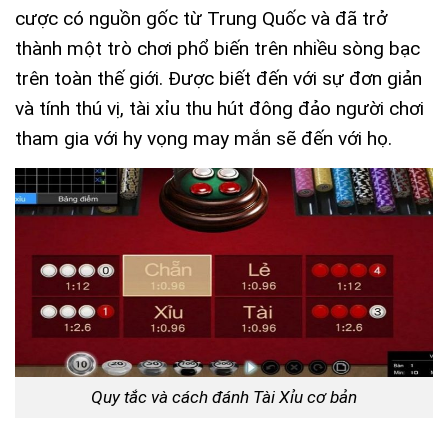
cược có nguồn gốc từ Trung Quốc và đã trở
thành một trò chơi phổ biến trên nhiều sòng bạc
trên toàn thế giới. Được biết đến với sự đơn giản
và tính thú vị, tài xỉu thu hút đông đảo người chơi
tham gia với hy vọng may mắn sẽ đến với họ.
Quy tắc và cách đánh Tài Xỉu cơ bản