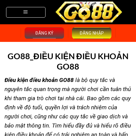
Bỏ
qua
nội
dung
ĐĂNG KÝ
ĐĂNG NHẬP
GO88_ĐIỀU KIỆN ĐIỀU KHOẢN
GO88
Điều kiện điều khoản GO88
là bộ quy tắc và
nguyên tắc quan trọng mà người chơi cần tuân thủ
khi tham gia trò chơi tại nhà cái. Bao gồm các quy
định về độ tuổi, quyền lợi và trách nhiệm của
người chơi, cũng như các quy tắc về giao dịch và
bảo mật thông tin. Tìm hiểu đầy đủ và hiểu rõ điều
kiện điều khoản để có trải nghiệm an toàn và hấp