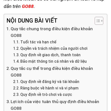
dẫn trên
GO88
.
NỘI DUNG BÀI VIẾT
Quy tắc chung trong điều kiện điều khoản
GO88
Tuổi tác và hạn chế
Quyền và trách nhiệm của người chơi
Quy định về giao dịch, thanh toán
Bảo mật thông tin cá nhân và dữ liệu
Quy tắc cụ thể trong điều kiện điều khoản
GO88
Quy định về đăng ký và tài khoản
Ràng buộc về hành vi và vi phạm
Quy định về trò chơi và cược
Lợi ích của việc tuân thủ quy định điều khoản
GO88