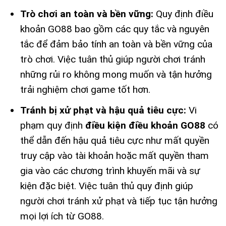
Trò chơi an toàn và bền vững:
Quy định điều
khoản GO88 bao gồm các quy tắc và nguyên
tắc để đảm bảo tính an toàn và bền vững của
trò chơi. Việc tuân thủ giúp người chơi tránh
những rủi ro không mong muốn và tận hưởng
trải nghiệm chơi game tốt hơn.
Tránh bị xử phạt và hậu quả tiêu cực:
Vi
phạm quy định
điều kiện điều khoản GO88
có
thể dẫn đến hậu quả tiêu cực như mất quyền
truy cập vào tài khoản hoặc mất quyền tham
gia vào các chương trình khuyến mãi và sự
kiện đặc biệt. Việc tuân thủ quy định giúp
người chơi tránh xử phạt và tiếp tục tận hưởng
mọi lợi ích từ GO88.