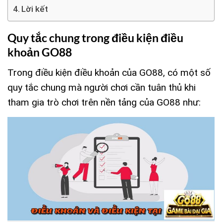
Lời kết
Quy tắc chung trong điều kiện điều
khoản GO88
Trong điều kiện điều khoản của GO88, có một số
quy tắc chung mà người chơi cần tuân thủ khi
tham gia trò chơi trên nền tảng của GO88 như: