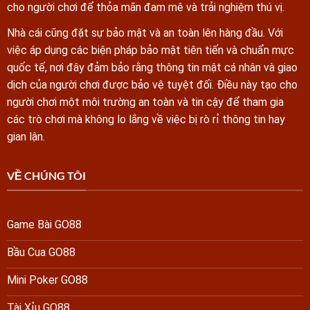
cho người chơi để thỏa mãn đam mê và trải nghiệm thú vị.
Nhà cái cũng đặt sự bảo mật và an toàn lên hàng đầu. Với
việc áp dụng các biện pháp bảo mật tiên tiến và chuẩn mực
quốc tế, nơi đây đảm bảo rằng thông tin mật cá nhân và giao
dịch của người chơi được bảo vệ tuyệt đối. Điều này tạo cho
người chơi một môi trường an toàn và tin cậy để tham gia
các trò chơi mà không lo lắng về việc bị rò rỉ thông tin hay
gian lận.
VỀ CHÚNG TÔI
Game Bài GO88
Bầu Cua GO88
Mini Poker GO88
Tài Xỉu GO88