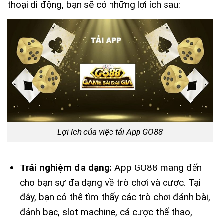
thoại di động, bạn sẽ có những lợi ích sau:
Lợi ích của việc tải App GO88
Trải nghiệm đa dạng:
App GO88 mang đến
cho bạn sự đa dạng về trò chơi và cược. Tại
đây, bạn có thể tìm thấy các trò chơi đánh bài,
đánh bạc, slot machine, cá cược thể thao,