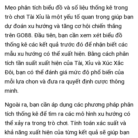
Mẹo phân tích biểu đồ và số liệu thống kê trong
trò chơi Tài Xỉu là một yếu tố quan trọng giúp bạn
dự đoán xu hướng và tăng cơ hội chiến thắng
trên GO88. Đầu tiên, bạn cần xem xét biểu đồ
thống kê các kết quả trước đó để nhận biết các
mẫu xu hướng có thể xuất hiện. Bằng cách phân
tích tần suất xuất hiện của Tài, Xỉu và Xúc Xắc
Đôi, bạn có thể đánh giá mức độ phổ biến của
mỗi lựa chọn và đưa ra quyết định cược thông
minh.
Ngoài ra, bạn cần áp dụng các phương pháp phân
tích thống kê để tìm ra các mô hình xu hướng có
thể xảy ra trong trò chơi. Tính toán xác suất và
khả năng xuất hiện của từng kết quả sẽ giúp bạn