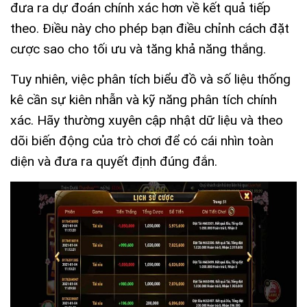
đưa ra dự đoán chính xác hơn về kết quả tiếp
theo. Điều này cho phép bạn điều chỉnh cách đặt
cược sao cho tối ưu và tăng khả năng thắng.
Tuy nhiên, việc phân tích biểu đồ và số liệu thống
kê cần sự kiên nhẫn và kỹ năng phân tích chính
xác. Hãy thường xuyên cập nhật dữ liệu và theo
dõi biến động của trò chơi để có cái nhìn toàn
diện và đưa ra quyết định đúng đắn.