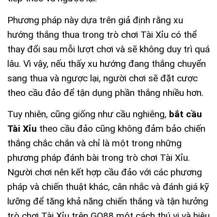
Phương pháp này dựa trên giả định rằng xu
hướng thắng thua trong trò chơi Tài Xỉu có thể
thay đổi sau mỗi lượt chơi và sẽ không duy trì quá
lâu. Vì vậy, nếu thấy xu hướng đang thắng chuyển
sang thua và ngược lại, người chơi sẽ đặt cược
theo cầu đảo để tận dụng phần thắng nhiều hơn.
Tuy nhiên, cũng giống như cầu nghiêng,
bắt cầu
Tài Xỉu
theo cầu đảo cũng không đảm bảo chiến
thắng chắc chắn và chỉ là một trong những
phương pháp đánh bài trong trò chơi Tài Xỉu.
Người chơi nên kết hợp cầu đảo với các phương
pháp và chiến thuật khác, cân nhắc và đánh giá kỹ
lưỡng để tăng khả năng chiến thắng và tận hưởng
trò chơi Tài Xỉu trên GO88 một cách thú vị và hiệu