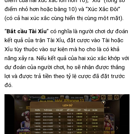
điểm của hai xúc xắc lớn hơn 10), “Xỉu” (tổng số
điểm nhỏ hơn hoặc bằng 10) và “Xúc Xắc Đôi”
(có cả hai xúc xắc cùng hiển thị cùng một mặt).
“
Bắt cầu Tài Xỉu
” có nghĩa là người chơi dự đoán
kết quả của trận Tài Xỉu, đặt cược vào Tài hoặc
Xỉu tùy thuộc vào sự kiện mà họ cho là có khả
năng xảy ra. Nếu kết quả của hai xúc xắc khớp với
dự đoán của người chơi, họ sẽ nhận được thắng
lợi và được trả tiền theo tỷ lệ cược đã đặt trước
đó.