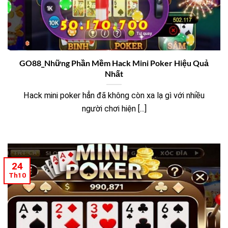
GO88_Những Phần Mềm Hack Mini Poker Hiệu Quả
Nhất
Hack mini poker hẳn đã không còn xa lạ gì với nhiều
người chơi hiện [...]
24
Th10