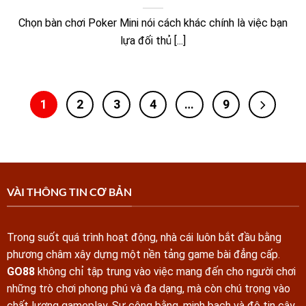
Chọn bàn chơi Poker Mini nói cách khác chính là việc bạn
lựa đối thủ [...]
1
2
3
4
…
9
VÀI THÔNG TIN CƠ BẢN
Trong suốt quá trình hoạt động, nhà cái luôn bắt đầu bằng
phương châm xây dựng một nền tảng game bài đẳng cấp.
GO88
không chỉ tập trung vào việc mang đến cho người chơi
những trò chơi phong phú và đa dạng, mà còn chú trọng vào
chất lượng gameplay. Sự công bằng, minh bạch và độ tin cậy