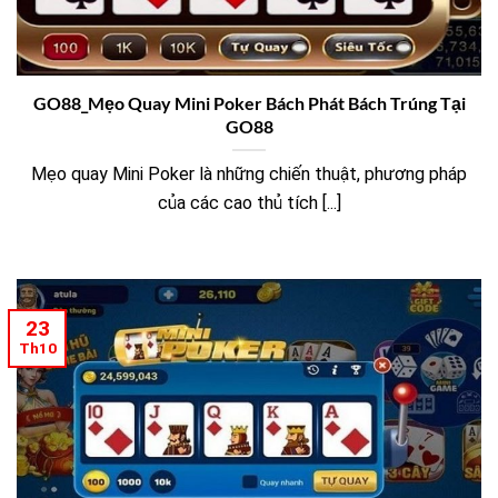
GO88_Mẹo Quay Mini Poker Bách Phát Bách Trúng Tại
GO88
Mẹo quay Mini Poker là những chiến thuật, phương pháp
của các cao thủ tích [...]
23
Th10