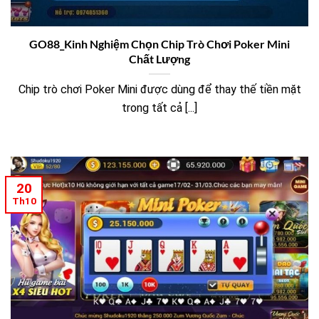
GO88_Kinh Nghiệm Chọn Chip Trò Chơi Poker Mini
Chất Lượng
Chip trò chơi Poker Mini được dùng để thay thế tiền mặt
trong tất cả [...]
20
Th10