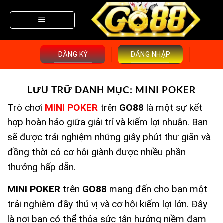
Bỏ
qua
nội
dung
ĐĂNG KÝ
ĐĂNG NHẬP
LƯU TRỮ DANH MỤC:
MINI POKER
Trò chơi
MINI POKER
trên
GO88
là một sự kết
hợp hoàn hảo giữa giải trí và kiếm lợi nhuận. Bạn
sẽ được trải nghiệm những giây phút thư giãn và
đồng thời có cơ hội giành được nhiều phần
thưởng hấp dẫn.
MINI POKER
trên
GO88
mang đến cho bạn một
trải nghiệm đầy thú vị và cơ hội kiếm lợi lớn. Đây
là nơi bạn có thể thỏa sức tận hưởng niềm đam