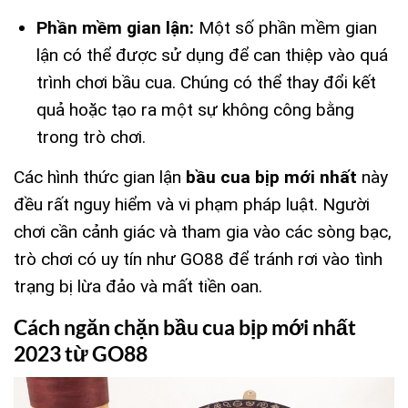
Phần mềm gian lận:
Một số phần mềm gian
lận có thể được sử dụng để can thiệp vào quá
trình chơi bầu cua. Chúng có thể thay đổi kết
quả hoặc tạo ra một sự không công bằng
trong trò chơi.
Các hình thức gian lận
bầu cua bịp mới nhất
này
đều rất nguy hiểm và vi phạm pháp luật. Người
chơi cần cảnh giác và tham gia vào các sòng bạc,
trò chơi có uy tín như GO88 để tránh rơi vào tình
trạng bị lừa đảo và mất tiền oan.
Cách ngăn chặn bầu cua bịp mới nhất
2023 từ GO88