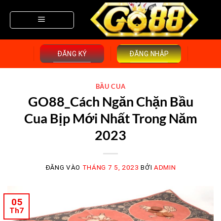
Bỏ
qua
nội
dung
ĐĂNG KÝ
ĐĂNG NHẬP
BẦU CUA
GO88_Cách Ngăn Chặn Bầu
Cua Bịp Mới Nhất Trong Năm
2023
ĐĂNG VÀO
THÁNG 7 5, 2023
BỞI
ADMIN
05
Th7