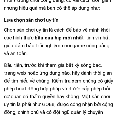
môi trường chơi công bằng, có vài cách đơn giản
nhưng hiệu quả mà bạn có thể áp dụng như:
Lựa chọn sân chơi uy tín
Chọn sân chơi uy tín là cách để bảo vệ mình khỏi
các hình thức
bầu cua bịp mới nhấ
t, tinh vi nhất
giúp đảm bảo trải nghiệm chơi game công bằng
và an toàn.
Đầu tiên, trước khi tham gia bất kỳ sòng bạc,
trang web hoặc ứng dụng nào, hãy dành thời gian
để tìm hiểu về chúng. Kiểm tra xem chúng có giấy
phép hoạt động hợp pháp và được cấp phép bởi
cơ quan có thẩm quyền hay không. Một sân chơi
uy tín là phải như GO88, được công nhận bởi cộng
đồng, chính phủ và có đội ngũ quản lý chuyên