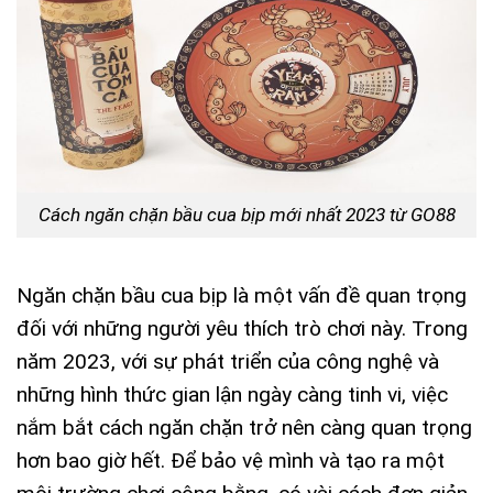
Cách ngăn chặn bầu cua bịp mới nhất 2023 từ GO88
Ngăn chặn bầu cua bịp là một vấn đề quan trọng
đối với những người yêu thích trò chơi này. Trong
năm 2023, với sự phát triển của công nghệ và
những hình thức gian lận ngày càng tinh vi, việc
nắm bắt cách ngăn chặn trở nên càng quan trọng
hơn bao giờ hết. Để bảo vệ mình và tạo ra một