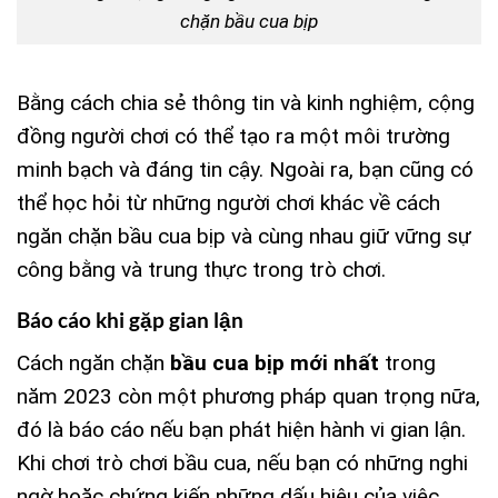
chặn bầu cua bịp
Bằng cách chia sẻ thông tin và kinh nghiệm, cộng
đồng người chơi có thể tạo ra một môi trường
minh bạch và đáng tin cậy. Ngoài ra, bạn cũng có
thể học hỏi từ những người chơi khác về cách
ngăn chặn bầu cua bịp và cùng nhau giữ vững sự
công bằng và trung thực trong trò chơi.
Báo cáo khi gặp gian lận
Cách ngăn chặn
bầu cua bịp mới nhất
trong
năm 2023 còn một phương pháp quan trọng nữa,
đó là báo cáo nếu bạn phát hiện hành vi gian lận.
Khi chơi trò chơi bầu cua, nếu bạn có những nghi
ngờ hoặc chứng kiến những dấu hiệu của việc