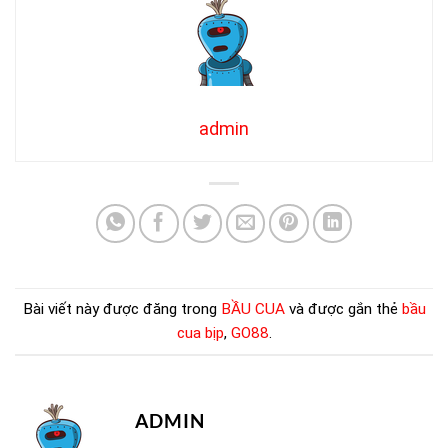
admin
Bài viết này được đăng trong
BẦU CUA
và được gắn thẻ
bầu
cua bịp
,
GO88
.
ADMIN