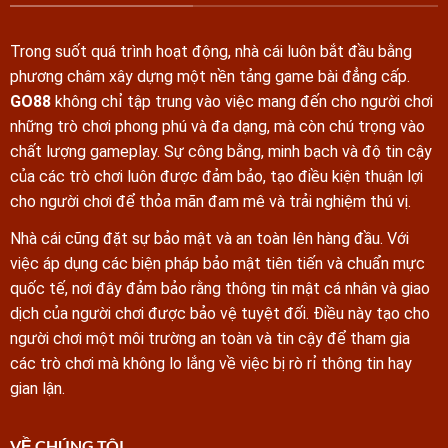
Trong suốt quá trình hoạt động, nhà cái luôn bắt đầu bằng
phương châm xây dựng một nền tảng game bài đẳng cấp.
GO88
không chỉ tập trung vào việc mang đến cho người chơi
những trò chơi phong phú và đa dạng, mà còn chú trọng vào
chất lượng gameplay. Sự công bằng, minh bạch và độ tin cậy
của các trò chơi luôn được đảm bảo, tạo điều kiện thuận lợi
cho người chơi để thỏa mãn đam mê và trải nghiệm thú vị.
Nhà cái cũng đặt sự bảo mật và an toàn lên hàng đầu. Với
việc áp dụng các biện pháp bảo mật tiên tiến và chuẩn mực
quốc tế, nơi đây đảm bảo rằng thông tin mật cá nhân và giao
dịch của người chơi được bảo vệ tuyệt đối. Điều này tạo cho
người chơi một môi trường an toàn và tin cậy để tham gia
các trò chơi mà không lo lắng về việc bị rò rỉ thông tin hay
gian lận.
VỀ CHÚNG TÔI