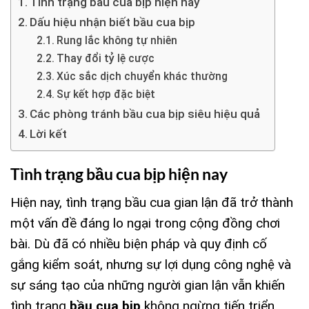
Tình trạng bầu cua bịp hiện nay
Dấu hiệu nhận biết bầu cua bịp
Rung lắc không tự nhiên
Thay đổi tỷ lệ cược
Xúc sắc dịch chuyển khác thường
Sự kết hợp đặc biệt
Các phòng tránh bầu cua bịp siêu hiệu quả
Lời kết
Tình trạng bầu cua bịp hiện nay
Hiện nay, tình trạng bầu cua gian lận đã trở thành
một vấn đề đáng lo ngại trong cộng đồng chơi
bài. Dù đã có nhiều biện pháp và quy định cố
gắng kiểm soát, nhưng sự lợi dụng công nghệ và
sự sáng tạo của những người gian lận vẫn khiến
tình trạng
bầu cua bịp
không ngừng tiến triển.