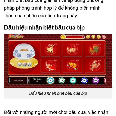
nhận biết bầu cua gian lận và áp dụng phương
pháp phòng tránh hợp lý để không biến mình
thành nạn nhân của tình trạng này.
Dấu hiệu nhận biết bầu cua bịp
Dấu hiệu nhận biết bầu cua bịp
Đối với những người mới chơi bầu cua, việc nhận