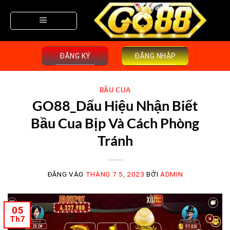
Bỏ
qua
nội
dung
ĐĂNG KÝ
ĐĂNG NHẬP
BẦU CUA
GO88_Dấu Hiệu Nhận Biết
Bầu Cua Bịp Và Cách Phòng
Tránh
ĐĂNG VÀO
THÁNG 7 5, 2023
BỞI
ADMIN
05
Th7