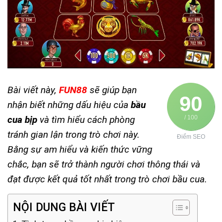
Bài viết này,
FUN88
sẽ giúp bạn
90
nhận biết những dấu hiệu của
bầu
cua bịp
và tìm hiểu cách phòng
/ 100
tránh gian lận trong trò chơi này.
Điểm SEO
Bằng sự am hiểu và kiến thức vững
chắc, bạn sẽ trở thành người chơi thông thái và
đạt được kết quả tốt nhất trong trò chơi bầu cua.
NỘI DUNG BÀI VIẾT