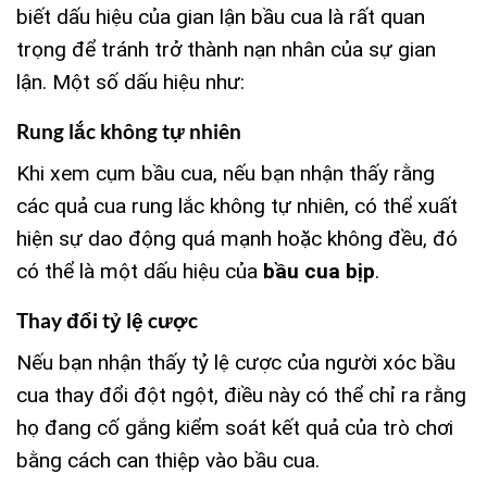
biết dấu hiệu của gian lận bầu cua là rất quan
trọng để tránh trở thành nạn nhân của sự gian
lận. Một số dấu hiệu như:
Rung lắc không tự nhiên
Khi xem cụm bầu cua, nếu bạn nhận thấy rằng
các quả cua rung lắc không tự nhiên, có thể xuất
hiện sự dao động quá mạnh hoặc không đều, đó
có thể là một dấu hiệu của
bầu cua bịp
.
Thay đổi tỷ lệ cược
Nếu bạn nhận thấy tỷ lệ cược của người xóc bầu
cua thay đổi đột ngột, điều này có thể chỉ ra rằng
họ đang cố gắng kiểm soát kết quả của trò chơi
bằng cách can thiệp vào bầu cua.