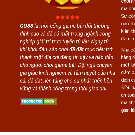
chơi n
mà còn
Sự côn
các tr
GO88
là một cổng game bài đổi thưởng
kiện t
đỉnh cao và đã có mặt trong ngành công
đam mê
nghiệp giải trí trực tuyến từ lâu. Ngay từ
khi khởi đầu, sân chơi đã đặt mục tiêu trở
Nhà cá
thành một địa chỉ đáng tin cậy và hấp dẫn
hàng đ
mật ti
cho người chơi game bài. Đội ngũ chuyên
đảm bả
gia giàu kinh nghiệm và tâm huyết của nhà
dịch c
cái đã đặt nền tảng cho sự phát triển bền
Điều n
vững và thành công trong thời gian dài.
an toà
mà khô
gian lậ