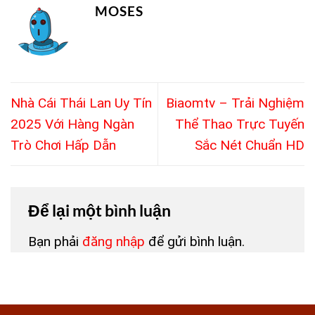
MOSES
Nhà Cái Thái Lan Uy Tín
Biaomtv – Trải Nghiệm
2025 Với Hàng Ngàn
Thể Thao Trực Tuyến
Trò Chơi Hấp Dẫn
Sắc Nét Chuẩn HD
Để lại một bình luận
Bạn phải
đăng nhập
để gửi bình luận.