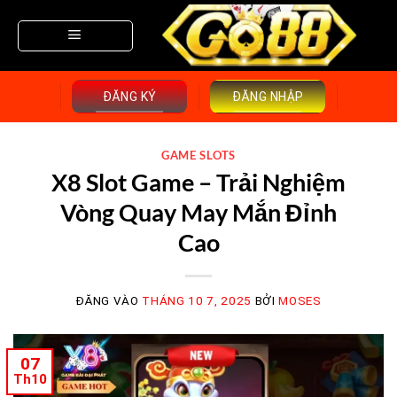
Bỏ
qua
nội
dung
ĐĂNG KÝ
ĐĂNG NHẬP
GAME SLOTS
X8 Slot Game – Trải Nghiệm
Vòng Quay May Mắn Đỉnh
Cao
ĐĂNG VÀO
THÁNG 10 7, 2025
BỞI
MOSES
07
Th10