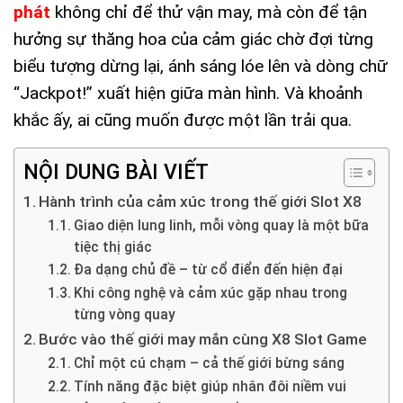
phát
không chỉ để thử vận may, mà còn để tận
hưởng sự thăng hoa của cảm giác chờ đợi từng
biểu tượng dừng lại, ánh sáng lóe lên và dòng chữ
“Jackpot!” xuất hiện giữa màn hình. Và khoảnh
khắc ấy, ai cũng muốn được một lần trải qua.
NỘI DUNG BÀI VIẾT
Hành trình của cảm xúc trong thế giới Slot X8
Giao diện lung linh, mỗi vòng quay là một bữa
tiệc thị giác
Đa dạng chủ đề – từ cổ điển đến hiện đại
Khi công nghệ và cảm xúc gặp nhau trong
từng vòng quay
Bước vào thế giới may mắn cùng X8 Slot Game
Chỉ một cú chạm – cả thế giới bừng sáng
Tính năng đặc biệt giúp nhân đôi niềm vui