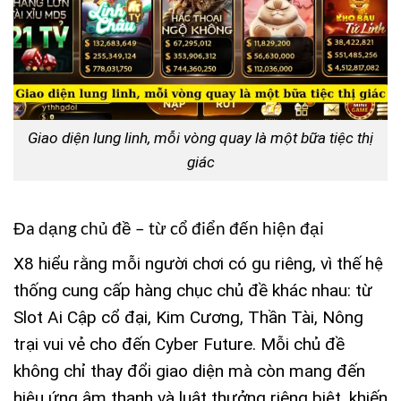
Giao diện lung linh, mỗi vòng quay là một bữa tiệc thị
giác
Đa dạng chủ đề – từ cổ điển đến hiện đại
X8 hiểu rằng mỗi người chơi có gu riêng, vì thế hệ
thống cung cấp hàng chục chủ đề khác nhau: từ
Slot Ai Cập cổ đại, Kim Cương, Thần Tài, Nông
trại vui vẻ cho đến Cyber Future.
Mỗi chủ đề
không chỉ thay đổi giao diện mà còn mang đến
hiệu ứng âm thanh và luật thưởng riêng biệt, khiến