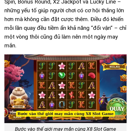
Spin, Bonus Round, X2 Jackpot và Lucky Line –
những yếu tố giúp người chơi có cơ hội thắng lớn
hơn mà không cần đặt cược thêm.
Điều đó khiến
mỗi lần quay đều tiềm ẩn khả năng “đổi vận” – chỉ
một vòng thôi cũng đủ làm nên một ngày may
mắn.
Bước vào thế giới may mắn cùng X8 Slot Game