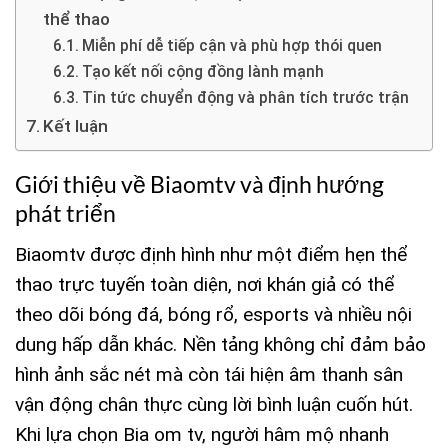
thể thao
Miễn phí dễ tiếp cận và phù hợp thói quen
Tạo kết nối cộng đồng lành mạnh
Tin tức chuyển động và phân tích trước trận
Kết luận
Giới thiệu về Biaomtv và định hướng
phát triển
Biaomtv được định hình như một điểm hẹn thể
thao trực tuyến toàn diện, nơi khán giả có thể
theo dõi bóng đá, bóng rổ, esports và nhiều nội
dung hấp dẫn khác. Nền tảng không chỉ đảm bảo
hình ảnh sắc nét mà còn tái hiện âm thanh sân
vận động chân thực cùng lời bình luận cuốn hút.
Khi lựa chọn Bia om tv, người hâm mộ nhanh