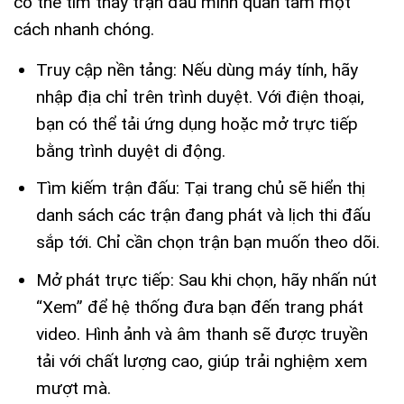
có thể tìm thấy trận đấu mình quan tâm một
cách nhanh chóng.
Truy cập nền tảng: Nếu dùng máy tính, hãy
nhập địa chỉ trên trình duyệt. Với điện thoại,
bạn có thể tải ứng dụng hoặc mở trực tiếp
bằng trình duyệt di động.
Tìm kiếm trận đấu: Tại trang chủ sẽ hiển thị
danh sách các trận đang phát và lịch thi đấu
sắp tới. Chỉ cần chọn trận bạn muốn theo dõi.
Mở phát trực tiếp: Sau khi chọn, hãy nhấn nút
“Xem” để hệ thống đưa bạn đến trang phát
video. Hình ảnh và âm thanh sẽ được truyền
tải với chất lượng cao, giúp trải nghiệm xem
mượt mà.