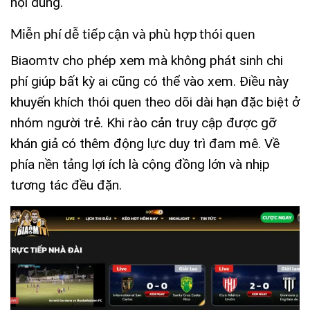
nội dung.
Miễn phí dễ tiếp cận và phù hợp thói quen
Biaomtv cho phép xem mà không phát sinh chi
phí giúp bất kỳ ai cũng có thể vào xem. Điều này
khuyến khích thói quen theo dõi dài hạn đặc biệt ở
nhóm người trẻ. Khi rào cản truy cập được gỡ
khán giả có thêm động lực duy trì đam mê. Về
phía nền tảng lợi ích là cộng đồng lớn và nhịp
tương tác đều đặn.