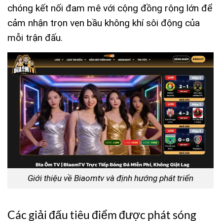
chóng kết nối đam mê với cộng đồng rộng lớn để
cảm nhận trọn vẹn bầu không khí sôi động của
mỗi trận đấu.
Giới thiệu về Biaomtv và định hướng phát triển
Các giải đấu tiêu điểm được phát sóng