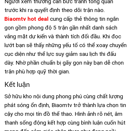
Người xem thường cần bức tranh tổng quan
trước khi ra quyết định theo dõi trận nào.
Biaomtv hot deal
cung cấp thẻ thông tin ngắn
gọn gồm phong độ 5 trận gần nhất danh sách
vắng mặt dự kiến và thành tích đối đầu. Khi đọc
lướt bạn sẽ thấy những yếu tố có thể xoay chuyển
cục diện như thể lực suy giảm sau lịch thi đấu
dày. Nhờ phần chuẩn bị gãy gọn này bạn dễ chọn
trận phù hợp quỹ thời gian.
Kết luận
Sở hữu kho nội dung phong phú cùng chất lượng
phát sóng ổn định, Biaomtv trở thành lựa chọn tin
cậy cho mọi tín đồ thể thao. Hình ảnh rõ nét, âm
thanh sống động kết hợp cùng bình luận cuốn hút