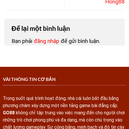
Hong88
Để lại một bình luận
Bạn phải
đăng nhập
để gửi bình luận.
VÀI THÔNG TIN CƠ BẢN
Trong suốt quá trình hoạt động, nhà cái luôn bắt đầu bằng
phương châm xây dựng một nền tảng game bài đẳng cấp.
GO88
không chỉ tập trung vào việc mang đến cho người chơi
những trò chơi phong phú và đa dạng, mà còn chú trọng vào
chất lượng gameplay. Sự công bằng, minh bạch và độ tin cậy