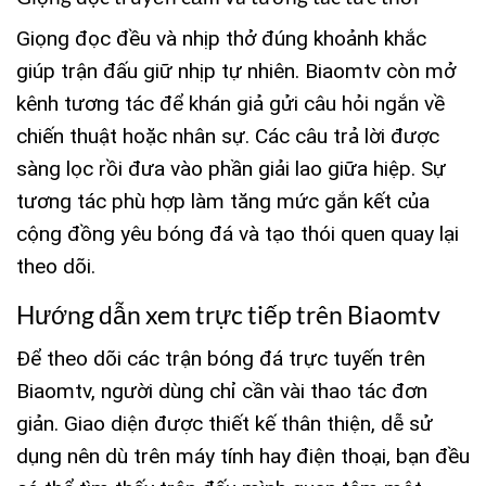
Giọng đọc đều và nhịp thở đúng khoảnh khắc
giúp trận đấu giữ nhịp tự nhiên. Biaomtv còn mở
kênh tương tác để khán giả gửi câu hỏi ngắn về
chiến thuật hoặc nhân sự. Các câu trả lời được
sàng lọc rồi đưa vào phần giải lao giữa hiệp. Sự
tương tác phù hợp làm tăng mức gắn kết của
cộng đồng yêu bóng đá và tạo thói quen quay lại
theo dõi.
Hướng dẫn xem trực tiếp trên Biaomtv
Để theo dõi các trận bóng đá trực tuyến trên
Biaomtv, người dùng chỉ cần vài thao tác đơn
giản. Giao diện được thiết kế thân thiện, dễ sử
dụng nên dù trên máy tính hay điện thoại, bạn đều