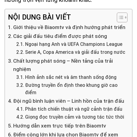
NỘI DUNG BÀI VIẾT
Giới thiệu về Biaomtv và định hướng phát triển
Các giải đấu tiêu điểm được phát sóng
Ngoại hạng Anh và UEFA Champions League
Serie A, Copa America và giải đấu trong nước
Chất lượng phát sóng – Nền tảng của trải
nghiệm
Hình ảnh sắc nét và âm thanh sống động
Đường truyền ổn định theo khung giờ cao
điểm
Đội ngũ bình luận viên – Linh hồn của trận đấu
Phân tích chiến thuật và ngữ cảnh trận đấu
Giọng đọc truyền cảm và tương tác tức thời
Hướng dẫn xem trực tiếp trên Biaomtv
Điểm cộng lớn khi lựa chọn Biaomtv để xem