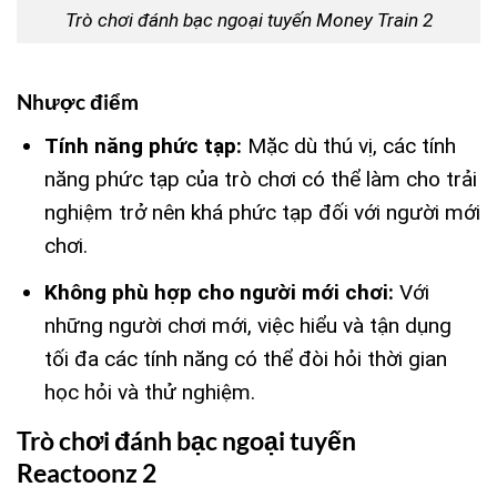
Trò chơi đánh bạc ngoại tuyến Money Train 2
Nhược điểm
Tính năng phức tạp:
Mặc dù thú vị, các tính
năng phức tạp của trò chơi có thể làm cho trải
nghiệm trở nên khá phức tạp đối với người mới
chơi.
Không phù hợp cho người mới chơi:
Với
những người chơi mới, việc hiểu và tận dụng
tối đa các tính năng có thể đòi hỏi thời gian
học hỏi và thử nghiệm.
Trò chơi đánh bạc ngoại tuyến
Reactoonz 2