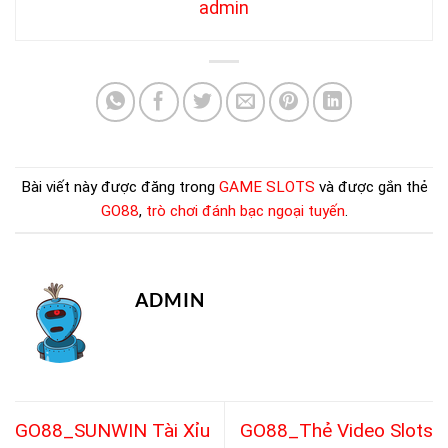
admin
Bài viết này được đăng trong
GAME SLOTS
và được gắn thẻ
GO88
,
trò chơi đánh bạc ngoại tuyến
.
ADMIN
GO88_SUNWIN Tài Xỉu
GO88_Thẻ Video Slots