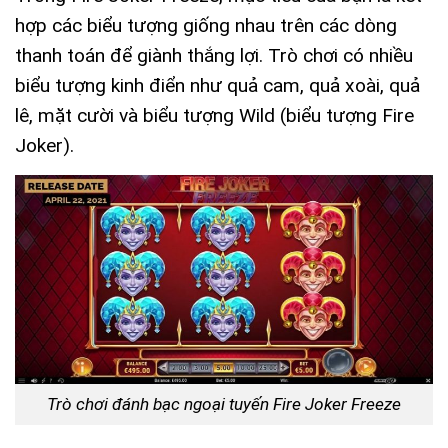
hợp các biểu tượng giống nhau trên các dòng
thanh toán để giành thắng lợi. Trò chơi có nhiều
biểu tượng kinh điển như quả cam, quả xoài, quả
lê, mặt cười và biểu tượng Wild (biểu tượng Fire
Joker).
Trò chơi đánh bạc ngoại tuyến Fire Joker Freeze