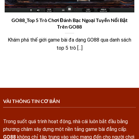
GO88_Top 5 Trò Chơi Đánh Bạc Ngoại Tuyến Nổi Bật
Trên GO88
Khám phá thế giới game bài đa dạng GO88 qua danh sách
top 5 trò [...]
VÀI THÔNG TIN CƠ BẢN
Trong suốt quá trình hoạt động, nhà cái luôn bắt đầu bằng
phương châm xây dựng một nền tảng game bài đẳng cấp.
GO88
không chỉ tập trung vào việc mang đến cho người chơi