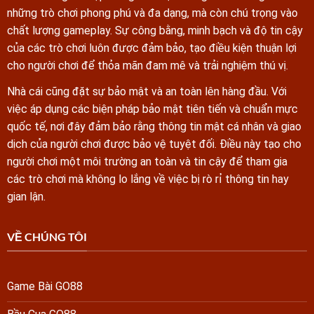
những trò chơi phong phú và đa dạng, mà còn chú trọng vào
chất lượng gameplay. Sự công bằng, minh bạch và độ tin cậy
của các trò chơi luôn được đảm bảo, tạo điều kiện thuận lợi
cho người chơi để thỏa mãn đam mê và trải nghiệm thú vị.
Nhà cái cũng đặt sự bảo mật và an toàn lên hàng đầu. Với
việc áp dụng các biện pháp bảo mật tiên tiến và chuẩn mực
quốc tế, nơi đây đảm bảo rằng thông tin mật cá nhân và giao
dịch của người chơi được bảo vệ tuyệt đối. Điều này tạo cho
người chơi một môi trường an toàn và tin cậy để tham gia
các trò chơi mà không lo lắng về việc bị rò rỉ thông tin hay
gian lận.
VỀ CHÚNG TÔI
Game Bài GO88