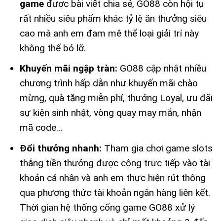
game
được bài viết chia sẻ, GO88 còn hội tụ
rất nhiều siêu phẩm khác tỷ lệ ăn thưởng siêu
cao mà anh em đam mê thể loại giải trí này
không thể bỏ lỡ.
Khuyến mãi ngập tràn:
GO88 cập nhật nhiều
chương trình hấp dẫn như khuyến mãi chào
mừng, quà tặng miễn phí, thưởng Loyal, ưu đãi
sự kiện sinh nhật, vòng quay may mắn, nhận
mã code…
Đổi thưởng nhanh:
Tham gia chơi game slots
thắng tiền thưởng được cộng trực tiếp vào tài
khoản cá nhân và anh em thực hiện rút thông
qua phương thức tài khoản ngân hàng liên kết.
Thời gian hệ thống cổng game GO88 xử lý