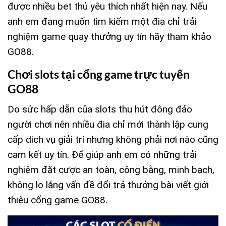
được nhiều bet thủ yêu thích nhất hiện nay. Nếu
anh em đang muốn tìm kiếm một địa chỉ trải
nghiệm game quay thưởng uy tín hãy tham khảo
GO88.
Chơi slots tại cổng game trực tuyến
GO88
Do sức hấp dẫn của slots thu hút đông đảo
người chơi nên nhiều địa chỉ mới thành lập cung
cấp dịch vụ giải trí nhưng không phải nơi nào cũng
cam kết uy tín. Để giúp anh em có những trải
nghiệm đặt cược an toàn, công bằng, minh bạch,
không lo lắng vấn đề đổi trả thưởng bài viết giới
thiệu cổng game GO88.