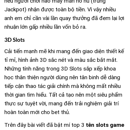
nếu người chơi nào may mắn nổ hũ (trúng
Jackpot) nhận được toàn bộ tiền. Vì vậy nhiều
anh em chỉ cần vài lần quay thưởng đã đem lại lợi
nhuận lớn gấp nhiều lần vốn bỏ ra.
3D Slots
Cải tiến mạnh mẽ khi mang đến giao diện thiết kế
tỉ mỉ, hình ảnh 3D sắc nét và màu sắc bắt mắt.
Những tính năng trong 3D Slots sắp xếp khoa
học thân thiện người dùng nên tân binh dễ dàng
tiếp cận thao tác giải chính mà không mất nhiều
thời gian tìm hiểu. Tất cả tạo nên một siêu phẩm
thực sự tuyệt vời, mang đến trải nghiệm giải trí
hoàn toàn mới cho bet thủ.
Trên đây bài viết đã bật mí top 3
tên slots game