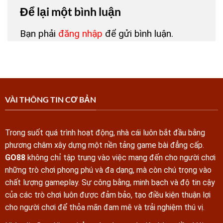
Để lại một bình luận
Bạn phải
đăng nhập
để gửi bình luận.
VÀI THÔNG TIN CƠ BẢN
Trong suốt quá trình hoạt động, nhà cái luôn bắt đầu bằng
phương châm xây dựng một nền tảng game bài đẳng cấp.
GO88
không chỉ tập trung vào việc mang đến cho người chơi
những trò chơi phong phú và đa dạng, mà còn chú trọng vào
chất lượng gameplay. Sự công bằng, minh bạch và độ tin cậy
của các trò chơi luôn được đảm bảo, tạo điều kiện thuận lợi
cho người chơi để thỏa mãn đam mê và trải nghiệm thú vị.