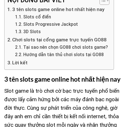
NỘI DUNG BÀI VIẾT
3 tên slots game online hot nhất hiện nay
Slots cổ điển
Slots Progressive Jackpot
3D Slots
Chơi slots tại cổng game trực tuyến GO88
Tại sao nên chọn GO88 chơi slots game?
Hướng dẫn tân thủ chơi slots tại GO88
Lời kết
3 tên slots game online hot nhất hiện nay
Slot game là trò chơi cờ bạc trực tuyến phổ biến
được lấy cảm hứng bởi các máy đánh bạc ngoài
đời thực. Cùng sự phát triển của công nghệ, giờ
đây anh em chỉ cần thiết bị kết nối internet, thỏa
sức quay thưởng slot mỗi ngày và nhận thưởng