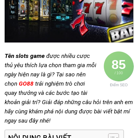
Tên slots game
được nhiều cược
85
thủ yêu thích lựa chọn tham gia mỗi
ngày hiện nay là gì? Tại sao nên
/ 100
chọn
GO88
trải nghiệm trò chơi
Điểm SEO
quay thưởng và các bước tạo tài
khoản giải trí? Giải đáp những câu hỏi trên anh em
hãy cùng khám phá nội dung được bài viết bật mí
ngay sau đây nhé!