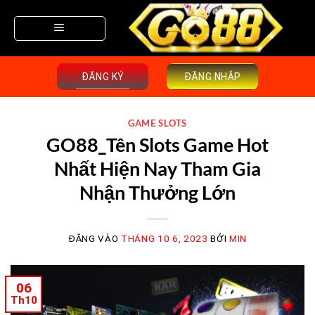
Bỏ
qua
nội
dung
ĐĂNG KÝ
ĐĂNG NHẬP
GAME SLOTS
GO88_Tên Slots Game Hot
Nhất Hiện Nay Tham Gia
Nhận Thưởng Lớn
ĐĂNG VÀO
THÁNG 10 6, 2023
BỞI
MIN
06
Th10