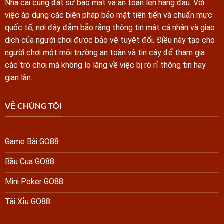
Nhà cái cũng đặt sự bảo mật và an toàn lên hàng đầu. Với
việc áp dụng các biện pháp bảo mật tiên tiến và chuẩn mực
quốc tế, nơi đây đảm bảo rằng thông tin mật cá nhân và giao
dịch của người chơi được bảo vệ tuyệt đối. Điều này tạo cho
người chơi một môi trường an toàn và tin cậy để tham gia
các trò chơi mà không lo lắng về việc bị rò rỉ thông tin hay
gian lận.
VỀ CHÚNG TÔI
Game Bài GO88
Bầu Cua GO88
Mini Poker GO88
Tài Xỉu GO88