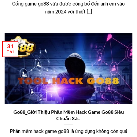
Cổng game go88 vừa được công bố đến anh em vào
năm 2024 với thiết [...]
31
Th1
Go88_Giới Thiệu Phần Mềm Hack Game Go88 Siêu
Chuẩn Xác
Phần mềm hack game go88 là ứng dụng không còn quá