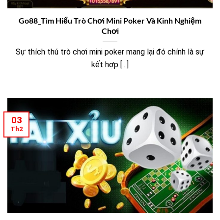
Go88_Tìm Hiểu Trò Chơi Mini Poker Và Kinh Nghiệm
Chơi
Sự thích thú trò chơi mini poker mang lại đó chính là sự
kết hợp [...]
03
Th2