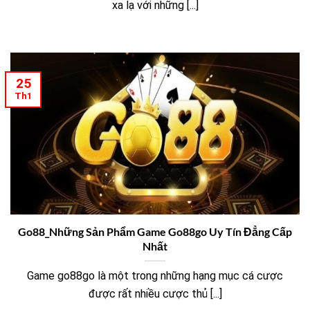
xa lạ với những [...]
25
Th1
Go88_Những Sản Phẩm Game Go88go Uy Tín Đẳng Cấp
Nhất
Game go88go là một trong những hạng mục cá cược
được rất nhiều cược thủ [...]