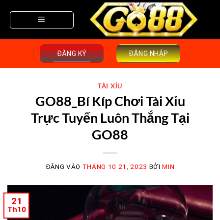
Bỏ
qua
nội
dung
ĐĂNG KÝ
ĐĂNG NHẬP
TÀI XỈU
GO88_Bí Kíp Chơi Tài Xỉu
Trực Tuyến Luôn Thắng Tại
GO88
ĐĂNG VÀO
THÁNG 10 21, 2023
BỞI
MIN
21
Th10