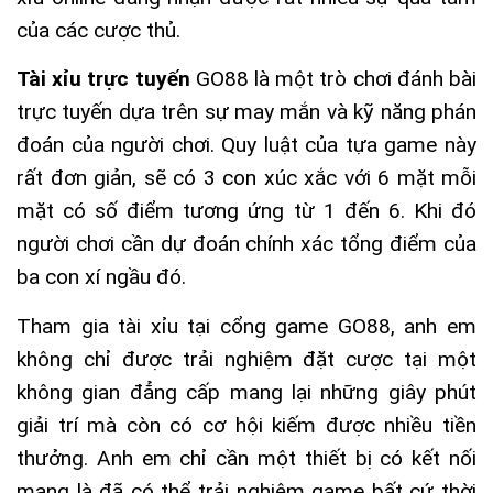
của các cược thủ.
Tài xỉu trực tuyến
GO88 là một trò chơi đánh bài
trực tuyến dựa trên sự may mắn và kỹ năng phán
đoán của người chơi. Quy luật của tựa game này
rất đơn giản, sẽ có 3 con xúc xắc với 6 mặt mỗi
mặt có số điểm tương ứng từ 1 đến 6. Khi đó
người chơi cần dự đoán chính xác tổng điểm của
ba con xí ngầu đó.
Tham gia tài xỉu tại cổng game GO88, anh em
không chỉ được trải nghiệm đặt cược tại một
không gian đẳng cấp mang lại những giây phút
giải trí mà còn có cơ hội kiếm được nhiều tiền
thưởng. Anh em chỉ cần một thiết bị có kết nối
mạng là đã có thể trải nghiệm game bất cứ thời