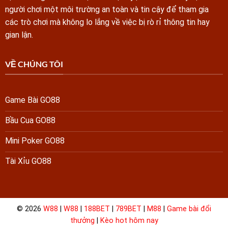
người chơi một môi trường an toàn và tin cậy để tham gia
các trò chơi mà không lo lắng về việc bị rò rỉ thông tin hay
gian lận.
VỀ CHÚNG TÔI
Game Bài GO88
Bầu Cua GO88
Mini Poker GO88
Tài Xỉu GO88
© 2026
W88
|
W88
|
188BET
|
789BET
|
M88
|
Game bài đổi
thưởng
|
Kèo hot hôm nay