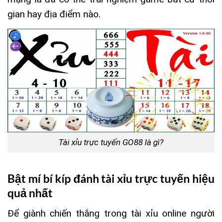
gian hay địa điểm nào.
Tài xỉu trực tuyến GO88 là gì?
Bật mí bí kíp đánh tài xỉu trực tuyến hiệu
quả nhất
Để giành chiến thắng trong tài xỉu online người