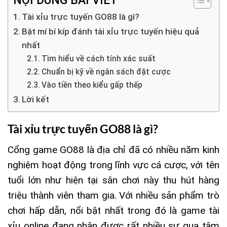
NỘI DUNG BÀI VIẾT
Tài xỉu trực tuyến GO88 là gì?
Bật mí bí kíp đánh tài xỉu trực tuyến hiệu quả
nhất
Tìm hiểu về cách tính xác suất
Chuẩn bị kỹ về ngân sách đặt cược
Vào tiền theo kiểu gấp thếp
Lời kết
Tài xỉu trực tuyến GO88 là gì?
Cổng game GO88 là địa chỉ đã có nhiều năm kinh
nghiệm hoạt động trong lĩnh vực cá cược, với tên
tuổi lớn như hiện tại sân chơi này thu hút hàng
triệu thành viên tham gia. Với nhiều sản phẩm trò
chơi hấp dẫn, nổi bật nhất trong đó là game tài
xỉu online đang nhận được rất nhiều sự qua tâm