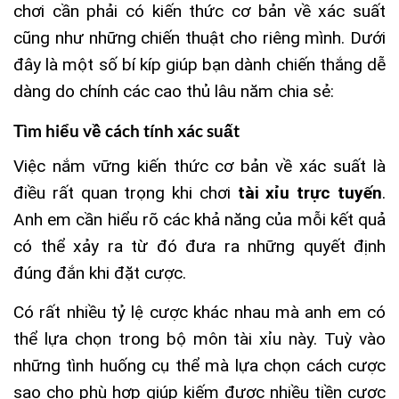
chơi cần phải có kiến thức cơ bản về xác suất
cũng như những chiến thuật cho riêng mình. Dưới
đây là một số bí kíp giúp bạn dành chiến thắng dễ
dàng do chính các cao thủ lâu năm chia sẻ:
Tìm hiểu về cách tính xác suất
Việc nắm vững kiến thức cơ bản về xác suất là
điều rất quan trọng khi chơi
tài xỉu trực tuyến
.
Anh em cần hiểu rõ các khả năng của mỗi kết quả
có thể xảy ra từ đó đưa ra những quyết định
đúng đắn khi đặt cược.
Có rất nhiều tỷ lệ cược khác nhau mà anh em có
thể lựa chọn trong bộ môn tài xỉu này. Tuỳ vào
những tình huống cụ thể mà lựa chọn cách cược
sao cho phù hợp giúp kiếm được nhiều tiền cược