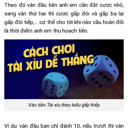
Theo đó ván đầu tiên anh em cần đặt cược nhỏ,
sang ván thứ hai thì cược gấp đôi và gấp ba lại
gấp đôi tiếp,… cứ thế cho tới khi nào cầu hoán đổi
là thời điểm anh em thu hoạch tiền.
Vào tiền Tài xỉu theo kiểu gấp thếp
Ví dụ: ván đầu bạn chỉ đánh 10, nếu trượt thì ván