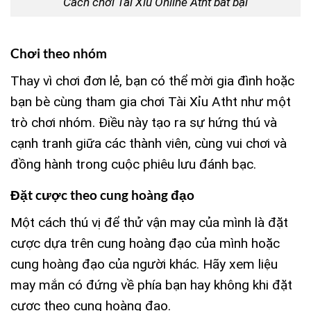
Cách chơi Tài Xỉu Online Atht bất bại
Chơi theo nhóm
Thay vì chơi đơn lẻ, bạn có thể mời gia đình hoặc
bạn bè cùng tham gia chơi Tài Xỉu Atht như một
trò chơi nhóm. Điều này tạo ra sự hứng thú và
cạnh tranh giữa các thành viên, cùng vui chơi và
đồng hành trong cuộc phiêu lưu đánh bạc.
Đặt cược theo cung hoàng đạo
Một cách thú vị để thử vận may của mình là đặt
cược dựa trên cung hoàng đạo của mình hoặc
cung hoàng đạo của người khác. Hãy xem liệu
may mắn có đứng về phía bạn hay không khi đặt
cược theo cung hoàng đạo.