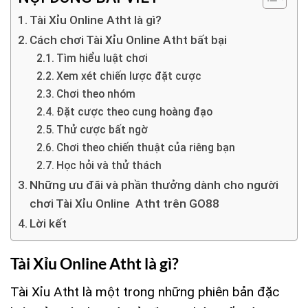
Tài Xỉu Online Atht là gì?
Cách chơi Tài Xỉu Online Atht bất bại
Tìm hiểu luật chơi
Xem xét chiến lược đặt cược
Chơi theo nhóm
Đặt cược theo cung hoàng đạo
Thử cược bất ngờ
Chơi theo chiến thuật của riêng bạn
Học hỏi và thử thách
Những ưu đãi và phần thưởng dành cho người
chơi Tài Xỉu Online Atht trên GO88
Lời kết
Tài Xỉu Online Atht là gì?
Tài Xỉu Atht là một trong những phiên bản đặc