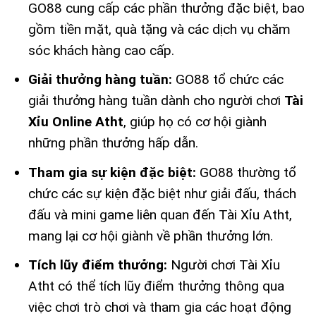
GO88 cung cấp các phần thưởng đặc biệt, bao
gồm tiền mặt, quà tặng và các dịch vụ chăm
sóc khách hàng cao cấp.
Giải thưởng hàng tuần:
GO88 tổ chức các
giải thưởng hàng tuần dành cho người chơi
Tài
Xỉu Online Atht
, giúp họ có cơ hội giành
những phần thưởng hấp dẫn.
Tham gia sự kiện đặc biệt:
GO88 thường tổ
chức các sự kiện đặc biệt như giải đấu, thách
đấu và mini game liên quan đến Tài Xỉu Atht,
mang lại cơ hội giành về phần thưởng lớn.
Tích lũy điểm thưởng:
Người chơi Tài Xỉu
Atht có thể tích lũy điểm thưởng thông qua
việc chơi trò chơi và tham gia các hoạt động