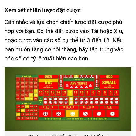
Xem xét chiến lược đặt cược
Cân nhắc và lựa chọn chiến lược đặt cược phù
hợp với bạn. Có thể đặt cược vào Tài hoặc Xỉu,
hoặc cược vào các số cụ thể từ 3 đến 18. Nếu
bạn muốn tăng cơ hội thắng, hãy tập trung vào
các số có tỷ lệ xuất hiện cao hơn.