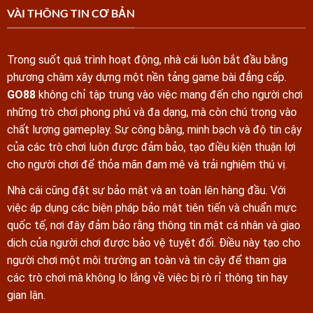
VÀI THÔNG TIN CƠ BẢN
Trong suốt quá trình hoạt động, nhà cái luôn bắt đầu bằng
phương châm xây dựng một nền tảng game bài đẳng cấp.
GO88
không chỉ tập trung vào việc mang đến cho người chơi
những trò chơi phong phú và đa dạng, mà còn chú trọng vào
chất lượng gameplay. Sự công bằng, minh bạch và độ tin cậy
của các trò chơi luôn được đảm bảo, tạo điều kiện thuận lợi
cho người chơi để thỏa mãn đam mê và trải nghiệm thú vị.
Nhà cái cũng đặt sự bảo mật và an toàn lên hàng đầu. Với
việc áp dụng các biện pháp bảo mật tiên tiến và chuẩn mực
quốc tế, nơi đây đảm bảo rằng thông tin mật cá nhân và giao
dịch của người chơi được bảo vệ tuyệt đối. Điều này tạo cho
người chơi một môi trường an toàn và tin cậy để tham gia
các trò chơi mà không lo lắng về việc bị rò rỉ thông tin hay
gian lận.