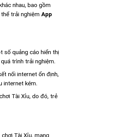
 khác nhau, bao gồm
 thể trải nghiệm
App
 số quảng cáo hiển thị
quá trình trải nghiệm.
ết nối internet ổn định,
u internet kém.
ơi Tài Xỉu, do đó, trẻ
ò chơi Tài Xỉu, mang