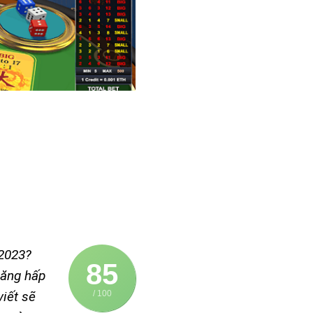
 2023?
85
năng hấp
viết sẽ
/ 100