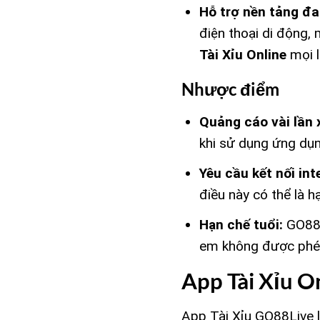
Hỗ trợ nền tảng đ
điện thoại di động, 
Tài Xỉu Online
mọi l
Nhược điểm
Quảng cáo vài lần 
khi sử dụng ứng dụn
Yêu cầu kết nối int
điều này có thể là h
Hạn chế tuổi:
GO88 h
em không được phép 
App Tài Xỉu O
App Tài Xỉu GO88Live l