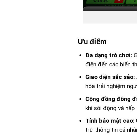
Ưu điểm
Đa dạng trò chơi:
G
điển đến các biến th
Giao diện sắc sảo: 
hóa trải nghiệm ngư
Cộng đồng đông đ
khí sôi động và hấp
Tính bảo mật cao:
trữ thông tin cá nh