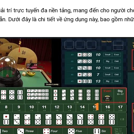
ải trí trực tuyến đa nền tảng, mang đến cho người chơ
ẫn. Dưới đây là chi tiết về ứng dụng này, bao gồm nh