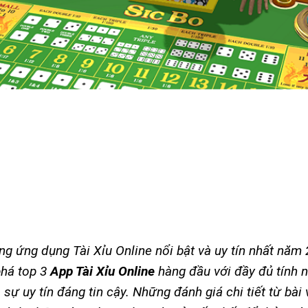
g ứng dụng Tài Xỉu Online nổi bật và uy tín nhất năm
há top 3
App Tài Xỉu Online
hàng đầu với đầy đủ tính 
 sự uy tín đáng tin cậy. Những đánh giá chi tiết từ bài 