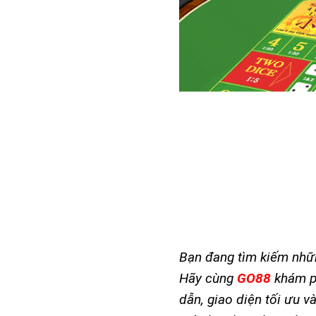
Bạn đang tìm kiếm nhữn
Hãy cùng
GO88
khám p
dẫn, giao diện tối ưu và