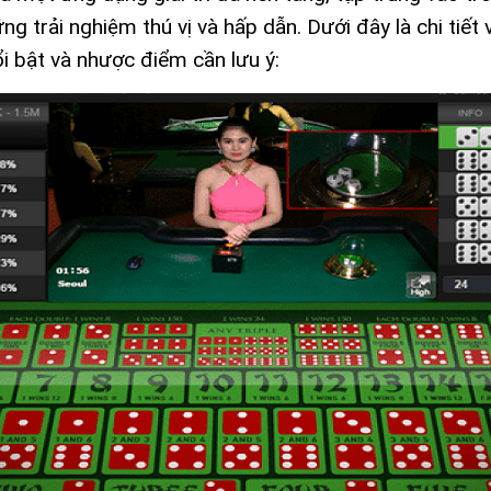
g trải nghiệm thú vị và hấp dẫn. Dưới đây là chi tiết
 bật và nhược điểm cần lưu ý: