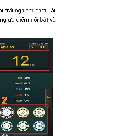
i trải nghiệm chơi Tài
ững ưu điểm nổi bật và