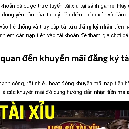
 khoản cá cược trực tuyến tài xỉu tại sảnh game. Hãy 
 đúng yêu cầu của. Lưu ý cần điền chính xác và đảm 
ào hệ thống và truy cập
tài xỉu đăng ký nhận tiền
hấ
h em cần nạp tiền vào tài khoản để tham gia chơi cá
n quan đến khuyến mãi đăng ký tà
thành công, rất nhiều hoạt động khuyến mãi nạp tiền h
h là các khuyến mãi đó cùng hướng dẫn nhận tiền mà 