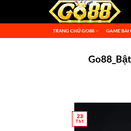
Bỏ
qua
nội
dung
TRANG CHỦ GO88
GAME BÀI
Go88_Bật 
23
Th1