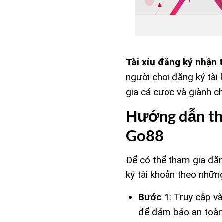
Tài xỉu đăng ký nhận 
người chơi đăng ký tài
gia cá cược và giành c
Hướng dẫn tha
Go88
Để có thể tham gia đăn
ký tài khoản theo nhữn
Bước 1
: Truy cập v
để đảm bảo an toàn