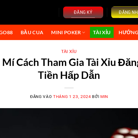
ĐĂNG KÝ
ĐĂNG NH
 GO88
BẦU CUA
MINI POKER
TÀI XỈU
HƯỚNG
TÀI XỈU
Mí Cách Tham Gia Tài Xỉu Đă
Tiền Hấp Dẫn
ĐĂNG VÀO
THÁNG 1 23, 2024
BỞI
MIN