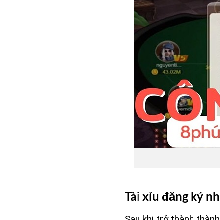
Tài xỉu đăng ký n
Sau khi trở thành thàn