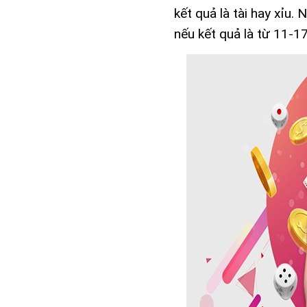
kết quả là tài hay xỉu.
nếu kết quả là từ 11-17