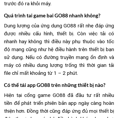
trước đó ra khỏi máy.
Quá trình tai game bai GO88 nhanh không?
Dung lượng của ứng dụng GO88 rất nhẹ đáp ứng
được nhiều cấu hình, thiết bị. Còn việc tải có
nhanh hay không thì điều này phụ thuộc vào tốc
độ mạng cũng như hệ điều hành trên thiết bị bạn
sử dụng. Nếu có đường truyền mạng ổn định và
máy có nhiều dung lượng trống thì thời gian tải
file chỉ mất khoảng từ 1 – 2 phút.
Có thể tải app GO88 trên những thiết bị nào?
Hiện tại cổng game GO88 đã đầu tư rất nhiều
tiền để phát triển phiên bản app ngày càng hoàn
thiện hơn. Đồng thời cũng đáp ứng đủ mọi thiết bị