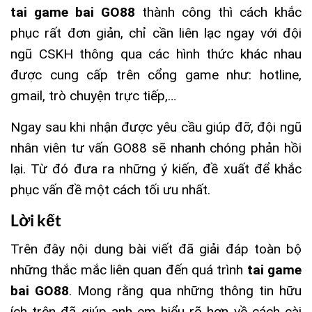
tai game bai GO88
thành công thì cách khắc
phục rất đơn giản, chỉ cần liên lạc ngay với đội
ngũ CSKH thông qua các hình thức khác nhau
được cung cấp trên cổng game như: hotline,
gmail, trò chuyện trực tiếp,…
Ngay sau khi nhận được yêu cầu giúp đỡ, đội ngũ
nhân viên tư vấn GO88 sẽ nhanh chóng phản hồi
lại. Từ đó đưa ra những ý kiến, đề xuất để khắc
phục vấn đề một cách tối ưu nhất.
Lời kết
Trên đây nội dung bài viết đã giải đáp toàn bộ
những thắc mắc liên quan đến quá trình
tai game
bai GO88
. Mong rằng qua những thông tin hữu
ích trên đã giúp anh em hiểu rõ hơn về cách cài