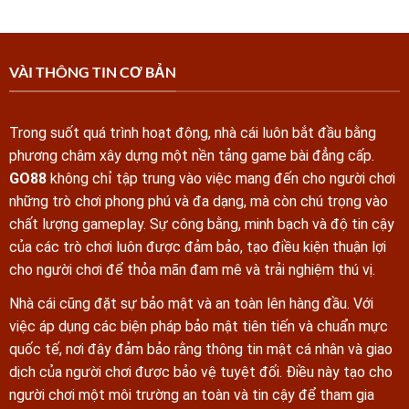
VÀI THÔNG TIN CƠ BẢN
Trong suốt quá trình hoạt động, nhà cái luôn bắt đầu bằng
phương châm xây dựng một nền tảng game bài đẳng cấp.
GO88
không chỉ tập trung vào việc mang đến cho người chơi
những trò chơi phong phú và đa dạng, mà còn chú trọng vào
chất lượng gameplay. Sự công bằng, minh bạch và độ tin cậy
của các trò chơi luôn được đảm bảo, tạo điều kiện thuận lợi
cho người chơi để thỏa mãn đam mê và trải nghiệm thú vị.
Nhà cái cũng đặt sự bảo mật và an toàn lên hàng đầu. Với
việc áp dụng các biện pháp bảo mật tiên tiến và chuẩn mực
quốc tế, nơi đây đảm bảo rằng thông tin mật cá nhân và giao
dịch của người chơi được bảo vệ tuyệt đối. Điều này tạo cho
người chơi một môi trường an toàn và tin cậy để tham gia