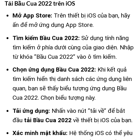
Tải Bầu Cua 2022 trên iOS
Mở App Store:
Trên thiết bị iOS của bạn, hãy
ấn để mở ứng dụng App Store.
Tìm kiếm Bầu Cua 2022:
Sử dụng tính năng
tìm kiếm ở phía dưới cùng của giao diện. Nhập
từ khóa “Bầu Cua 2022” vào ô tìm kiếm.
Chọn ứng dụng Bầu Cua 2022:
Khi kết quả
tìm kiếm hiển thị danh sách các ứng dụng liên
quan, bạn sẽ thấy biểu tượng ứng dụng Bầu
Cua 2022. Chọn biểu tượng này.
Tải ứng dụng:
Nhấn vào nút “tải về” để bắt
đầu
tải Bầu Cua 2022
về thiết bị iOS của bạn.
Xác minh mật khẩu:
Hệ thống iOS có thể yêu