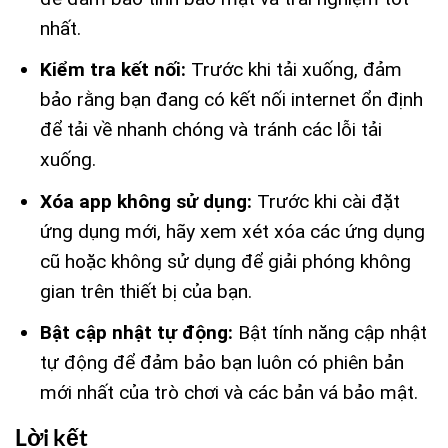
nhất.
Kiểm tra kết nối:
Trước khi tải xuống, đảm
bảo rằng bạn đang có kết nối internet ổn định
để tải về nhanh chóng và tránh các lỗi tải
xuống.
Xóa app không sử dụng:
Trước khi cài đặt
ứng dụng mới, hãy xem xét xóa các ứng dụng
cũ hoặc không sử dụng để giải phóng không
gian trên thiết bị của bạn.
Bật cập nhật tự động:
Bật tính năng cập nhật
tự động để đảm bảo bạn luôn có phiên bản
mới nhất của trò chơi và các bản vá bảo mật.
Lời kết