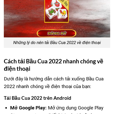
Những lý do nên tải Bầu Cua 2022 về điện thoại
Cách tải Bầu Cua 2022 nhanh chóng về
điện thoại
Dưới đây là hướng dẫn cách tải xuống Bầu Cua
2022 nhanh chóng về điện thoại của bạn:
Tải Bầu Cua 2022 trên Android
Mở Google Play:
Mở ứng dụng Google Play