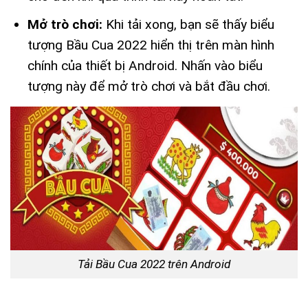
Mở trò chơi:
Khi tải xong, bạn sẽ thấy biểu
tượng Bầu Cua 2022 hiển thị trên màn hình
chính của thiết bị Android. Nhấn vào biểu
tượng này để mở trò chơi và bắt đầu chơi.
Tải Bầu Cua 2022 trên Android