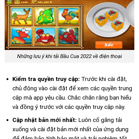
Những lưu ý khi tải Bầu Cua 2022 về điện thoại
Kiểm tra quyền truy cập:
Trước khi cài đặt,
chủ động vào cài đặt để xem các quyền trung
cập mà app yêu cầu. Chắc chắn rằng bạn hiểu
và đồng ý trước với các quyền truy cập này.
Cập nhật bản mới nhất:
Luôn cố gắng tải
xuống và cài đặt bản mới nhất của ứng dụng
để đảm bảo tính bảo mật và trải nghiệm tốt