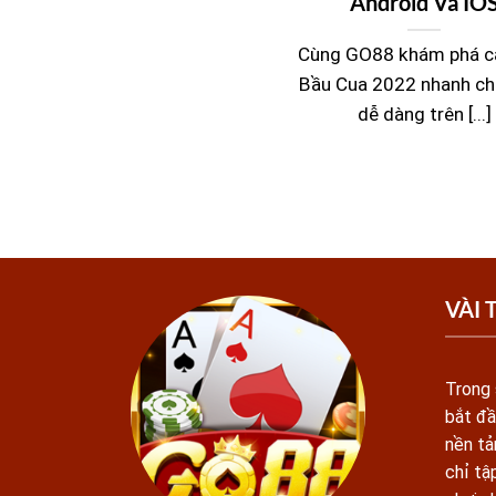
Android Và IO
Cùng GO88 khám phá cá
Bầu Cua 2022 nhanh ch
dễ dàng trên [...]
VÀI 
Trong 
bắt đ
nền tả
chỉ tậ