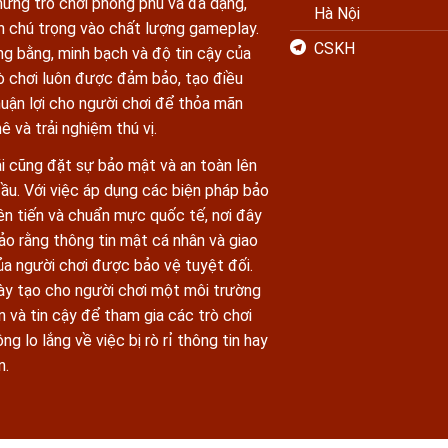
hững trò chơi phong phú và đa dạng,
Hà Nội
 chú trọng vào chất lượng gameplay.
CSKH
g bằng, minh bạch và độ tin cậy của
ò chơi luôn được đảm bảo, tạo điều
huận lợi cho người chơi để thỏa mãn
 và trải nghiệm thú vị.
i cũng đặt sự bảo mật và an toàn lên
ầu. Với việc áp dụng các biện pháp bảo
ên tiến và chuẩn mực quốc tế, nơi đây
o rằng thông tin mật cá nhân và giao
ủa người chơi được bảo vệ tuyệt đối.
ày tạo cho người chơi một môi trường
n và tin cậy để tham gia các trò chơi
ng lo lắng về việc bị rò rỉ thông tin hay
n.