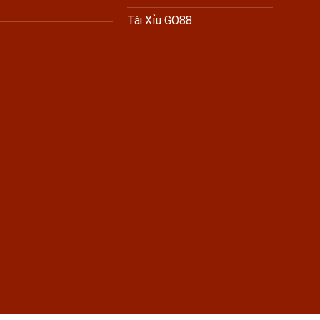
Tài Xỉu GO88