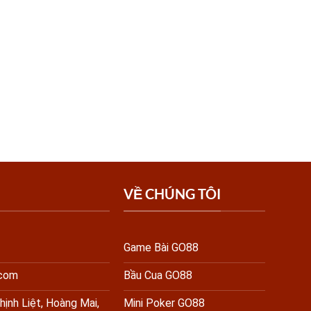
VỀ CHÚNG TÔI
Game Bài GO88
.com
Bầu Cua GO88
hịnh Liệt, Hoàng Mai,
Mini Poker GO88