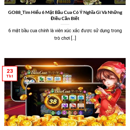
GO88_Tìm Hiểu 6 Mặt Bầu Cua Có Ý Nghĩa Gì Và Những
Điều Cần Biết
6 mặt bầu cua chính là viên xúc xắc được sử dụng trong
trò chơi [...]
23
Th1