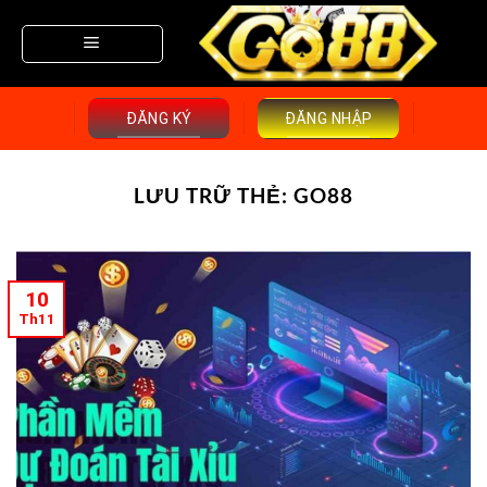
Bỏ
qua
nội
dung
ĐĂNG KÝ
ĐĂNG NHẬP
LƯU TRỮ THẺ:
GO88
10
Th11