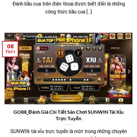
Đánh bầu cua trên điện thoại được biết đến là những
công thức bầu cua [...]
08
Th11
GO88_Đánh Giá Chi Tiết Sân Chơi SUNWIN Tài Xỉu
Trực Tuyến
SUNWIN tài xỉu trực tuyến là một trong những chuyên