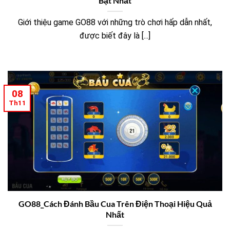
Bật Nhất
Giới thiệu game GO88 với những trò chơi hấp dẫn nhất,
được biết đây là [...]
08
Th11
GO88_Cách Đánh Bầu Cua Trên Điện Thoại Hiệu Quả
Nhất