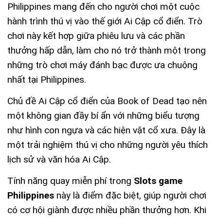
Philippines mang đến cho người chơi một cuộc
hành trình thú vị vào thế giới Ai Cập cổ điển. Trò
chơi này kết hợp giữa phiêu lưu và các phần
thưởng hấp dẫn, làm cho nó trở thành một trong
những trò chơi máy đánh bạc được ưa chuộng
nhất tại Philippines.
Chủ đề Ai Cập cổ điển của Book of Dead tạo nên
một không gian đầy bí ẩn với những biểu tượng
như hình con ngựa và các hiện vật cổ xưa. Đây là
một trải nghiệm thú vị cho những người yêu thích
lịch sử và văn hóa Ai Cập.
Tính năng quay miễn phí trong
Slots game
Philippines
này là điểm đặc biệt, giúp người chơi
có cơ hội giành được nhiều phần thưởng hơn. Khi