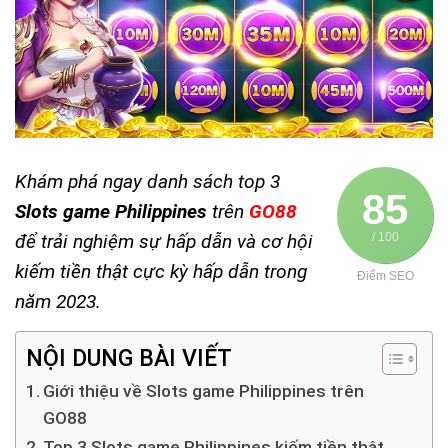
Khám phá ngay danh sách top 3
85
Slots game Philippines
trên
GO88
để trải nghiệm sự hấp dẫn và cơ hội
/ 100
kiếm tiền thật cực kỳ hấp dẫn trong
Điểm SEO
năm 2023.
NỘI DUNG BÀI VIẾT
Giới thiệu về Slots game Philippines trên
GO88
Top 3 Slots game Philippines kiếm tiền thật