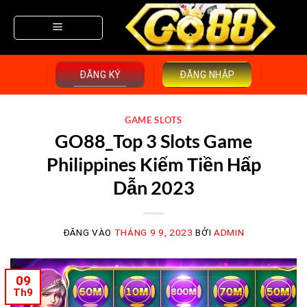
Bỏ
qua
nội
dung
ĐĂNG KÝ
ĐĂNG NHẬP
GAME SLOTS
GO88_Top 3 Slots Game
Philippines Kiếm Tiền Hấp
Dẫn 2023
ĐĂNG VÀO
THÁNG 9 9, 2023
BỞI
ADMIN
09
Th9