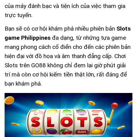
của máy đánh bạc và tiện ích của việc tham gia
trực tuyến.
Bạn sẽ có cơ hội khám phá nhiều phiên bản
Slots
game Philippines
đa dạng, từ những tựa game
mang phong cách cổ điển cho đến các phiên bản
hiện đại với đồ họa và âm thanh đẳng cấp. Chơi
Slots trên GO88 không chỉ đem lại giờ phút giải
trí mà còn cơ hội kiếm tiền thật lớn, rất đáng để
bạn khám phá.