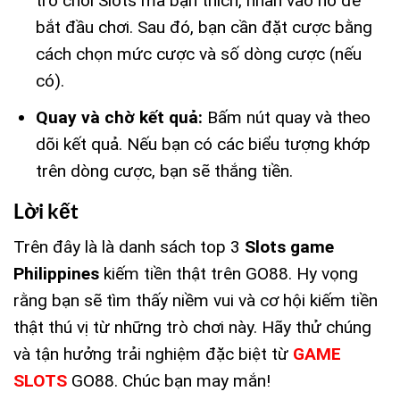
trò chơi Slots mà bạn thích, nhấn vào nó để
bắt đầu chơi. Sau đó, bạn cần đặt cược bằng
cách chọn mức cược và số dòng cược (nếu
có).
Quay và chờ kết quả:
Bấm nút quay và theo
dõi kết quả. Nếu bạn có các biểu tượng khớp
trên dòng cược, bạn sẽ thắng tiền.
Lời kết
Trên đây là là danh sách top 3
Slots game
Philippines
kiếm tiền thật trên GO88. Hy vọng
rằng bạn sẽ tìm thấy niềm vui và cơ hội kiếm tiền
thật thú vị từ những trò chơi này. Hãy thử chúng
và tận hưởng trải nghiệm đặc biệt từ
GAME
SLOTS
GO88. Chúc bạn may mắn!