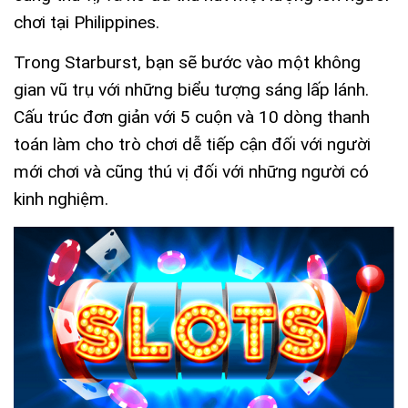
chơi tại Philippines.
Trong Starburst, bạn sẽ bước vào một không
gian vũ trụ với những biểu tượng sáng lấp lánh.
Cấu trúc đơn giản với 5 cuộn và 10 dòng thanh
toán làm cho trò chơi dễ tiếp cận đối với người
mới chơi và cũng thú vị đối với những người có
kinh nghiệm.