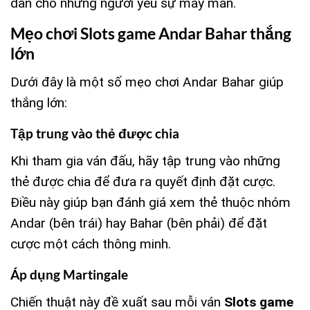
dẫn cho những người yêu sự may mắn.
Mẹo chơi Slots game Andar Bahar thắng
lớn
Dưới đây là một số mẹo chơi Andar Bahar giúp
thắng lớn:
Tập trung vào thẻ được chia
Khi tham gia ván đấu, hãy tập trung vào những
thẻ được chia để đưa ra quyết định đặt cược.
Điều này giúp bạn đánh giá xem thẻ thuộc nhóm
Andar (bên trái) hay Bahar (bên phải) để đặt
cược một cách thông minh.
Áp dụng Martingale
Chiến thuật này đề xuất sau mỗi ván
Slots game