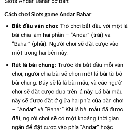
Slots Andar Bahar cơ bản:
Cách chơi Slots game Andar Bahar
Bắt đầu ván chơi:
Trò chơi bắt đầu với một lá
bài chia làm hai phần – “Andar” (trái) và
“Bahar” (phải). Người chơi sẽ đặt cược vào
một trong hai bên này.
Rút lá bài chung:
Trước khi bắt đầu mỗi ván
chơi, người chia bài sẽ chọn một lá bài từ bộ
bài chung. Đây sẽ là lá bài mẫu, và các người
chơi sẽ đặt cược dựa trên lá này. Lá bài mẫu
này sẽ được đặt ở giữa hai phía của bàn chơi
– “Andar” và “Bahar.” Khi lá bài mẫu đã được
đặt, người chơi sẽ có một khoảng thời gian
ngắn để đặt cược vào phía “Andar” hoặc