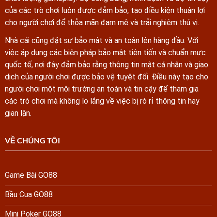
của các trò chơi luôn được đảm bảo, tạo điều kiện thuận lợi
cho người chơi để thỏa mãn đam mê và trải nghiệm thú vị.
Nhà cái cũng đặt sự bảo mật và an toàn lên hàng đầu. Với
việc áp dụng các biện pháp bảo mật tiên tiến và chuẩn mực
quốc tế, nơi đây đảm bảo rằng thông tin mật cá nhân và giao
dịch của người chơi được bảo vệ tuyệt đối. Điều này tạo cho
người chơi một môi trường an toàn và tin cậy để tham gia
các trò chơi mà không lo lắng về việc bị rò rỉ thông tin hay
gian lận.
VỀ CHÚNG TÔI
Game Bài GO88
Bầu Cua GO88
Mini Poker GO88