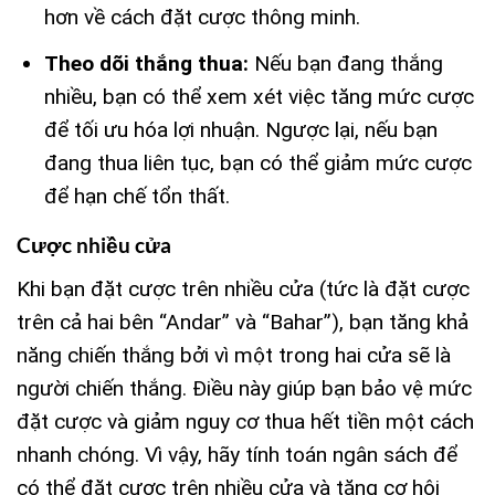
hơn về cách đặt cược thông minh.
Theo dõi thắng thua:
Nếu bạn đang thắng
nhiều, bạn có thể xem xét việc tăng mức cược
để tối ưu hóa lợi nhuận. Ngược lại, nếu bạn
đang thua liên tục, bạn có thể giảm mức cược
để hạn chế tổn thất.
Cược nhiều cửa
Khi bạn đặt cược trên nhiều cửa (tức là đặt cược
trên cả hai bên “Andar” và “Bahar”), bạn tăng khả
năng chiến thắng bởi vì một trong hai cửa sẽ là
người chiến thắng. Điều này giúp bạn bảo vệ mức
đặt cược và giảm nguy cơ thua hết tiền một cách
nhanh chóng. Vì vậy, hãy tính toán ngân sách để
có thể đặt cược trên nhiều cửa và tăng cơ hội