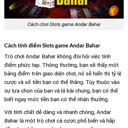
Cách chơi Slots game Andar Bahar
Cách tính điểm Slots game Andar Bahar
Trò chơi Andar Bahar không đòi hỏi việc tính
điểm phức tạp. Thông thường, bạn sẽ thấy một
bảng điểm trên giao diện chơi, nó sẽ hiển thị tỷ lệ
cược và số tiền bạn có thể thắng. Tùy thuộc vào
sự lựa chọn của bạn và lá bài chung, bạn có thể
biết ngay mức tiền bạn có thể nhận thưởng.
Với tính chất dễ dàng và nhanh chóng, Andar
Bahar là một trò chơi cá cược phổ biến và hấp