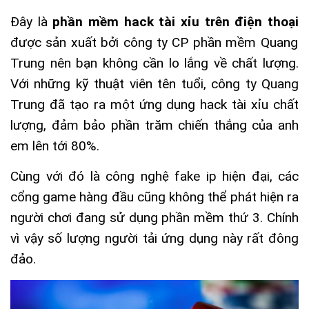
Đây là
phần mềm hack tài xỉu trên điện thoại
được sản xuất bởi công ty CP phần mềm Quang
Trung nên bạn không cần lo lắng về chất lượng.
Với những kỹ thuật viên tên tuổi, công ty Quang
Trung đã tạo ra một ứng dụng hack tài xỉu chất
lượng, đảm bảo phần trăm chiến thắng của anh
em lên tới 80%.
Cùng với đó là công nghệ fake ip hiện đại, các
cổng game hàng đầu cũng không thể phát hiện ra
người chơi đang sử dụng phần mềm thứ 3. Chính
vì vậy số lượng người tải ứng dụng này rất đông
đảo.