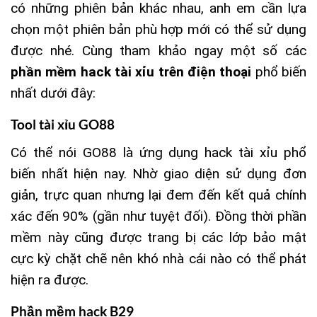
có những phiên bản khác nhau, anh em cần lựa
chọn một phiên bản phù hợp mới có thể sử dụng
được nhé. Cùng tham khảo ngay một số các
phần mềm hack tài xỉu trên điện thoại
phổ biến
nhất dưới đây:
Tool tài xỉu GO88
Có thể nói GO88 là ứng dụng hack tài xỉu phổ
biến nhất hiện nay. Nhờ giao diện sử dụng đơn
giản, trực quan nhưng lại đem đến kết quả chính
xác đến 90% (gần như tuyệt đối). Đồng thời phần
mềm này cũng được trang bị các lớp bảo mật
cực kỳ chặt chẽ nên khó nhà cái nào có thể phát
hiện ra được.
Phần mềm hack B29