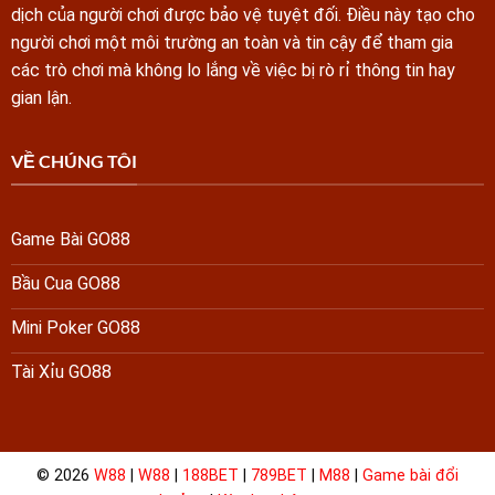
dịch của người chơi được bảo vệ tuyệt đối. Điều này tạo cho
người chơi một môi trường an toàn và tin cậy để tham gia
các trò chơi mà không lo lắng về việc bị rò rỉ thông tin hay
gian lận.
VỀ CHÚNG TÔI
Game Bài GO88
Bầu Cua GO88
Mini Poker GO88
Tài Xỉu GO88
© 2026
W88
|
W88
|
188BET
|
789BET
|
M88
|
Game bài đổi