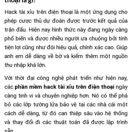
Hack tài xỉu trên điện thoại là một ứng dụng cho
phép cược thủ dự đoán được trước kết quả của
trận đấu. Hiện nay hình thức này đang ngày càng
phổ biến và được nhiều người ưa chuộng bởi tính
tiện lợi cũng như đội hiệu quả, chính xác cao. Giúp
anh em dễ dàng về bờ và kiếm thêm một nguồn
thu nhập khá lớn.
Với thời đại công nghệ phát triển như hiện nay,
các
phần mềm hack tài xỉu trên điện thoại
ngày
càng tinh vi và chuyên nghiệp hơn. Nó có thể phá
bỏ các lớp tường lửa bảo vệ tại các nhà cái một
cách dễ dàng, từ đó can thiệp sâu vào hệ thống
và thay đổi đi các thuật toán đã được lập trình
sẵn.