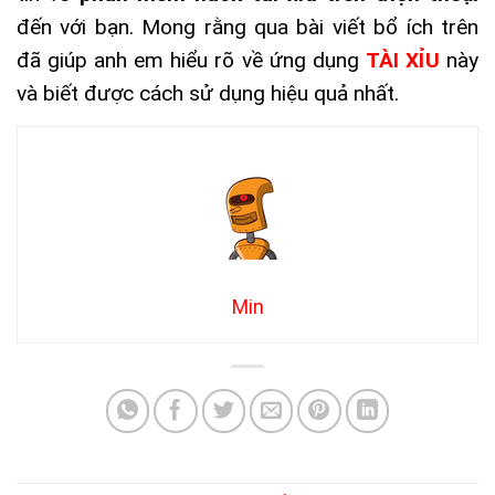
đến với bạn. Mong rằng qua bài viết bổ ích trên
đã giúp anh em hiểu rõ về ứng dụng
TÀI XỈU
này
và biết được cách sử dụng hiệu quả nhất.
Min