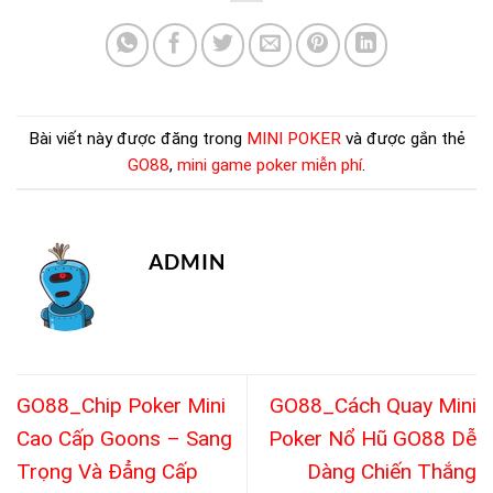
Bài viết này được đăng trong
MINI POKER
và được gắn thẻ
GO88
,
mini game poker miễn phí
.
ADMIN
GO88_Chip Poker Mini
GO88_Cách Quay Mini
Cao Cấp Goons – Sang
Poker Nổ Hũ GO88 Dễ
Trọng Và Đẳng Cấp
Dàng Chiến Thắng