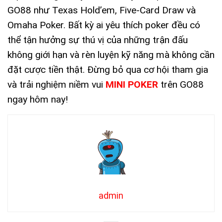
GO88 như Texas Hold’em, Five-Card Draw và
Omaha Poker. Bất kỳ ai yêu thích poker đều có
thể tận hưởng sự thú vị của những trận đấu
không giới hạn và rèn luyện kỹ năng mà không cần
đặt cược tiền thật. Đừng bỏ qua cơ hội tham gia
và trải nghiệm niềm vui
MINI POKER
trên GO88
ngay hôm nay!
admin