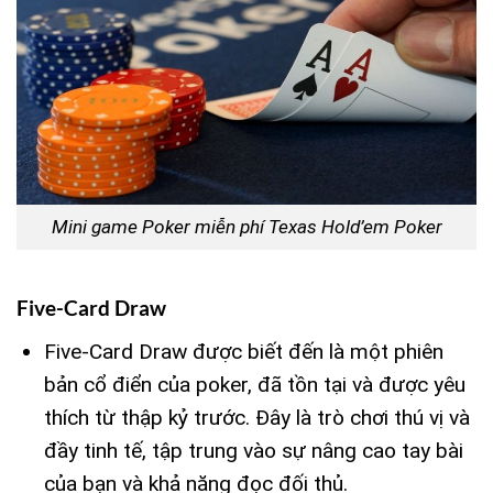
Mini game Poker miễn phí Texas Hold’em Poker
Five-Card Draw
Five-Card Draw được biết đến là một phiên
bản cổ điển của poker, đã tồn tại và được yêu
thích từ thập kỷ trước. Đây là trò chơi thú vị và
đầy tinh tế, tập trung vào sự nâng cao tay bài
của bạn và khả năng đọc đối thủ.