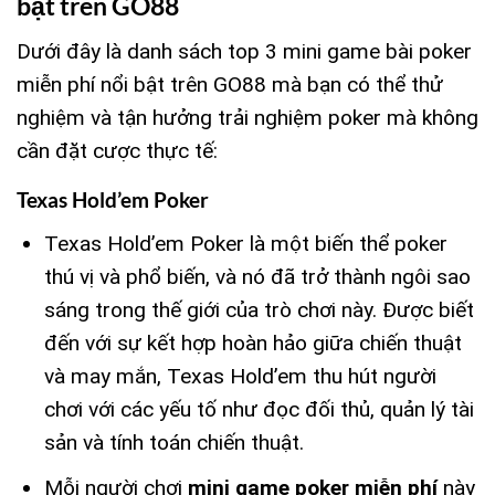
bật trên GO88
Dưới đây là danh sách top 3 mini game bài poker
miễn phí nổi bật trên GO88 mà bạn có thể thử
nghiệm và tận hưởng trải nghiệm poker mà không
cần đặt cược thực tế:
Texas Hold’em Poker
Texas Hold’em Poker là một biến thể poker
thú vị và phổ biến, và nó đã trở thành ngôi sao
sáng trong thế giới của trò chơi này. Được biết
đến với sự kết hợp hoàn hảo giữa chiến thuật
và may mắn, Texas Hold’em thu hút người
chơi với các yếu tố như đọc đối thủ, quản lý tài
sản và tính toán chiến thuật.
Mỗi người chơi
mini game poker miễn phí
này