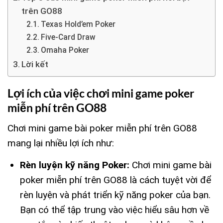
trên GO88
Texas Hold’em Poker
Five-Card Draw
Omaha Poker
Lời kết
Lợi ích của việc chơi mini game poker
miễn phí trên GO88
Chơi mini game bài poker miễn phí trên GO88
mang lại nhiều lợi ích như:
Rèn luyện kỹ năng Poker:
Chơi mini game bài
poker miễn phí trên GO88 là cách tuyệt vời để
rèn luyện và phát triển kỹ năng poker của bạn.
Bạn có thể tập trung vào việc hiểu sâu hơn về