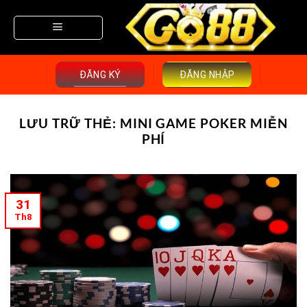
Bỏ
qua
nội
dung
ĐĂNG KÝ
ĐĂNG NHẬP
LƯU TRỮ THẺ:
MINI GAME POKER MIỄN
PHÍ
31
Th8