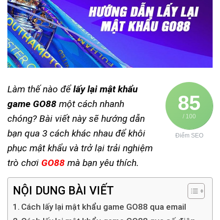
Làm thế nào để
lấy lại
mật khẩu
85
game GO88
một cách nhanh
chóng? Bài viết này sẽ hướng dẫn
/ 100
bạn qua 3 cách khác nhau để khôi
Điểm SEO
phục mật khẩu và trở lại trải nghiệm
trò chơi
GO88
mà bạn yêu thích.
NỘI DUNG BÀI VIẾT
Cách lấy lại mật khẩu game GO88 qua email