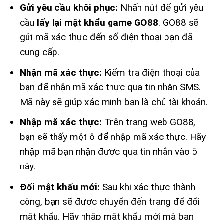
Gửi yêu cầu khôi phục:
Nhấn nút để gửi yêu
cầu
lấy lại
mật khẩu game GO88
. GO88 sẽ
gửi mã xác thực đến số điện thoại bạn đã
cung cấp.
Nhận mã xác thực:
Kiểm tra điện thoại của
bạn để nhận mã xác thực qua tin nhắn SMS.
Mã này sẽ giúp xác minh bạn là chủ tài khoản.
Nhập mã xác thực:
Trên trang web GO88,
bạn sẽ thấy một ô để nhập mã xác thực. Hãy
nhập mã bạn nhận được qua tin nhắn vào ô
này.
Đổi mật khẩu mới:
Sau khi xác thực thành
công, bạn sẽ được chuyển đến trang để đổi
mật khẩu. Hãy nhập mật khẩu mới mà bạn