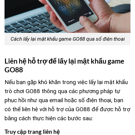
Cách lấy lại mật khẩu game GO88 qua số điện thoại
Liên hệ hỗ trợ để lấy lại mật khẩu game
GO88
Nếu bạn gặp khó khăn trong việc lấy lại mật khẩu
trò chơi GO88 thông qua các phương pháp tự
phục hồi như qua email hoặc số điện thoại, bạn
có thể liên hệ với hỗ trợ của GO88 để được hỗ trợ
bằng cách thực hiện các bước sau:
Truy cập trang liên hệ