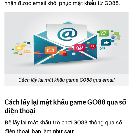
nhận được email khôi phục mật khẩu từ GO88.
Cách lấy lại mật khẩu game GO88 qua email
Cách lấy lại mật khẩu game GO88 qua số
điện thoại
Để lấy lại mật khẩu trò chơi GO88 thông qua số
điện thoại, bạn làm như sau: