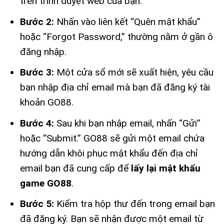
trên trình duyệt web của bạn.
Bước 2:
Nhấn vào liên kết “Quên mật khẩu”
hoặc “Forgot Password,” thường nằm ở gần ô
đăng nhập.
Bước 3:
Một cửa sổ mới sẽ xuất hiện, yêu cầu
bạn nhập địa chỉ email mà bạn đã đăng ký tài
khoản GO88.
Bước 4:
Sau khi bạn nhập email, nhấn “Gửi”
hoặc “Submit.” GO88 sẽ gửi một email chứa
hướng dẫn khôi phục mật khẩu đến địa chỉ
email bạn đã cung cấp để
lấy lại
mật khẩu
game GO88
.
Bước 5:
Kiểm tra hộp thư đến trong email bạn
đã đăng ký. Bạn sẽ nhận được một email từ