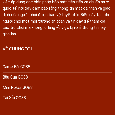
việc áp dụng các biện pháp bảo mật tiên tiến và chuẩn mực
quốc tế, nơi đây đảm bảo rằng thông tin mật cá nhân và giao
dịch của người chơi được bảo vệ tuyệt đối. Điều này tạo cho
người chơi một môi trường an toàn và tin cậy để tham gia
các trò chơi mà không lo lắng về việc bị rò rỉ thông tin hay
gian lận.
VỀ CHÚNG TÔI
Game Bài GO88
Bầu Cua GO88
Mini Poker GO88
Tài Xỉu GO88