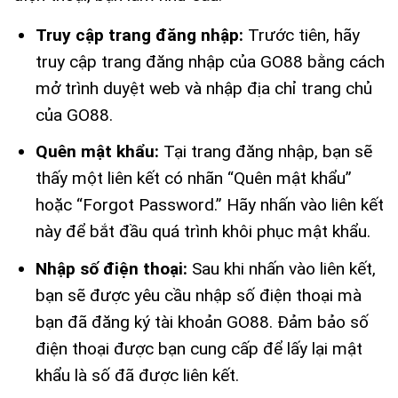
Truy cập trang đăng nhập:
Trước tiên, hãy
truy cập trang đăng nhập của GO88 bằng cách
mở trình duyệt web và nhập địa chỉ trang chủ
của GO88.
Quên mật khẩu:
Tại trang đăng nhập, bạn sẽ
thấy một liên kết có nhãn “Quên mật khẩu”
hoặc “Forgot Password.” Hãy nhấn vào liên kết
này để bắt đầu quá trình khôi phục mật khẩu.
Nhập số điện thoại:
Sau khi nhấn vào liên kết,
bạn sẽ được yêu cầu nhập số điện thoại mà
bạn đã đăng ký tài khoản GO88. Đảm bảo số
điện thoại được bạn cung cấp để lấy lại mật
khẩu là số đã được liên kết.