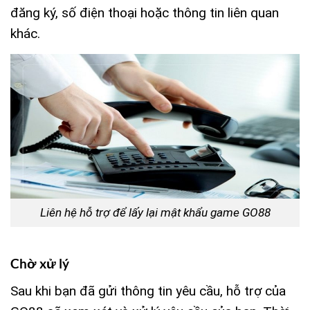
đăng ký, số điện thoại hoặc thông tin liên quan
khác.
Liên hệ hỗ trợ để lấy lại mật khẩu game GO88
Chờ xử lý
Sau khi bạn đã gửi thông tin yêu cầu, hỗ trợ của