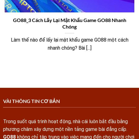
GO88_3 Cách Lấy Lại Mật Khẩu Game GO88 Nhanh
Chóng
Làm thế nào để lấy lại mật khẩu game GO88 một cách
nhanh chóng? Bài [...]
VÀI THÔNG TIN CƠ BẢN
Trong suốt quá trình hoạt động, nhà cái luôn bắt đầu bằng
phương châm xây dựng một nền tảng game bài đẳng cấp.
GO88
không chỉ tập trung vào việc mang đến cho người chơi