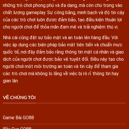
những trò chơi phong phú và đa dạng, mà còn chú trọng vào
chất lượng gameplay. Sự công bằng, minh bạch và độ tin cậy
của các trò chơi luôn được đảm bảo, tạo điều kiện thuận lợi
cho người chơi để thỏa mãn đam mê và trải nghiệm thú vị.
Nhà cái cũng đặt sự bảo mật và an toàn lên hàng đầu. Với
việc áp dụng các biện pháp bảo mật tiên tiến và chuẩn mực
quốc tế, nơi đây đảm bảo rằng thông tin mật cá nhân và giao
dịch của người chơi được bảo vệ tuyệt đối. Điều này tạo cho
người chơi một môi trường an toàn và tin cậy để tham gia
các trò chơi mà không lo lắng về việc bị rò rỉ thông tin hay
gian lận.
VỀ CHÚNG TÔI
Game Bài GO88