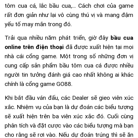
tôm cua cá, lắc bầu cua,… Cách chơi của game
rất đơn giản như lại vô cùng thú vị và mang đậm
yếu tố may mắn trong đó.
Trải qua nhiều năm phát triển, giờ đây
bầu cua
online trên điện thoại
đã được xuất hiện tại mọi
nhà cái cổng game. Một trong số những đơn vị
cung cấp sản phẩm bầu tôm cua cá được nhiều
người tin tưởng đánh giá cao nhất không ai khác
chính là cổng game GO88.
Khi bắt đầu ván đấu, các Dealer sẽ gieo viên xúc
xắc. Nhiệm vụ của bạn là dự đoán các biểu tượng
sẽ xuất hiện trên ba viên xúc xắc đó. Cuối cùng
phân tích và đặt cược vào các biểu tượng mà bạn
cho rằng sẽ rơi vào. Nếu dự đoán trúng thì sẽ ăn