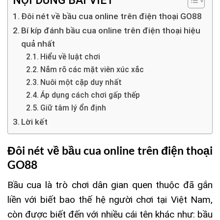
NỘI DUNG BÀI VIẾT
Đôi nét về bầu cua online trên điện thoại GO88
Bí kíp đánh bầu cua online trên điện thoại hiệu
quả nhất
Hiểu về luật chơi
Nắm rõ các mặt viên xúc xắc
Nuôi một cặp duy nhất
Áp dụng cách chơi gấp thếp
Giữ tâm lý ổn định
Lời kết
Đôi nét về bầu cua online trên điện thoại
GO88
Bầu cua là trò chơi dân gian quen thuộc đã gắn
liền với biết bao thế hệ người chơi tại Việt Nam,
còn được biết đến với nhiều cái tên khác như: bầu