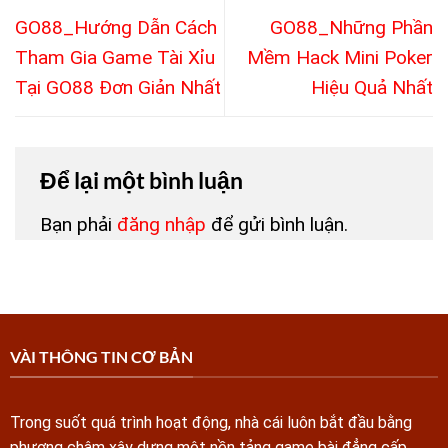
GO88_Hướng Dẫn Cách
GO88_Những Phần
Tham Gia Game Tài Xỉu
Mềm Hack Mini Poker
Tại GO88 Đơn Giản Nhất
Hiệu Quả Nhất
Để lại một bình luận
Bạn phải
đăng nhập
để gửi bình luận.
VÀI THÔNG TIN CƠ BẢN
Trong suốt quá trình hoạt động, nhà cái luôn bắt đầu bằng
phương châm xây dựng một nền tảng game bài đẳng cấp.