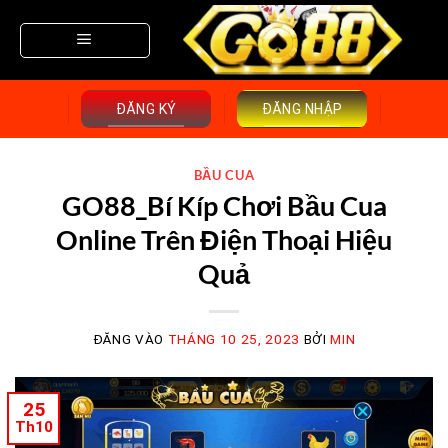
Bỏ
qua
nội
dung
ĐĂNG KÝ
ĐĂNG NHẬP
BẦU CUA
GO88_Bí Kíp Chơi Bầu Cua
Online Trên Điện Thoại Hiệu
Quả
ĐĂNG VÀO
THÁNG 10 25, 2023
BỞI
MIN
25
Th10