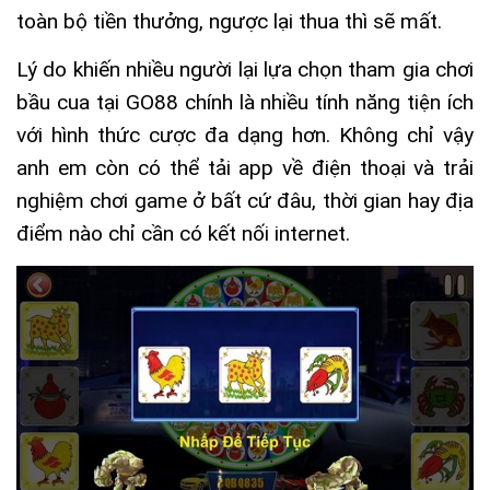
toàn bộ tiền thưởng, ngược lại thua thì sẽ mất.
Lý do khiến nhiều người lại lựa chọn tham gia chơi
bầu cua tại GO88 chính là nhiều tính năng tiện ích
với hình thức cược đa dạng hơn. Không chỉ vậy
anh em còn có thể tải app về điện thoại và trải
nghiệm chơi game ở bất cứ đâu, thời gian hay địa
điểm nào chỉ cần có kết nối internet.