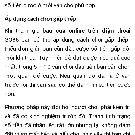
số tiền cược ở mỗi ván cho phù hợp.
Áp dụng cách chơi gấp thếp
Khi tham gia
bầu cua online trên điện thoại
GO88 bạn có thể áp dụng cách chơi gấp thếp.
Hiểu đơn giản bạn cần đặt cược số tiền gấp đôi
mỗi khi thua. Tuy nhiên để đạt được hiệu quả cao
nhất, trong 5 – 10 ván chơi đầu tiên bạn cần chọn
một quân để cược. Nếu quân đó đã ra ở ván
trước rồi thì ván sau có thể đánh nhiều tiền cược
hơn.
Phương pháp này đòi hỏi người chơi phải kiên trì
và đã có kinh nghiệm trước đó. Tránh tình trạng
số tiền đã nhân lên rất lớn nhưng lại không dám
đặt vì sợ mất hết, và nếu chơi như vậy thì bạn chỉ