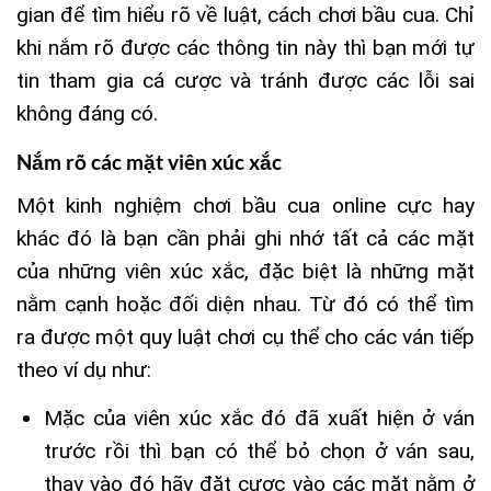
gian để tìm hiểu rõ về luật, cách chơi bầu cua. Chỉ
khi nắm rõ được các thông tin này thì bạn mới tự
tin tham gia cá cược và tránh được các lỗi sai
không đáng có.
Nắm rõ các mặt viên xúc xắc
Một kinh nghiệm chơi bầu cua online cực hay
khác đó là bạn cần phải ghi nhớ tất cả các mặt
của những viên xúc xắc, đặc biệt là những mặt
nằm cạnh hoặc đối diện nhau. Từ đó có thể tìm
ra được một quy luật chơi cụ thể cho các ván tiếp
theo ví dụ như:
Mặc của viên xúc xắc đó đã xuất hiện ở ván
trước rồi thì bạn có thể bỏ chọn ở ván sau,
thay vào đó hãy đặt cược vào các mặt nằm ở