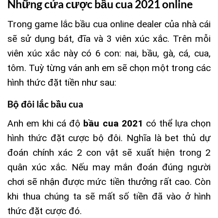
Những cửa cược bầu cua 2021 online
Trong game lắc bầu cua online dealer của nhà cái
sẽ sử dụng bát, đĩa và 3 viên xúc xắc. Trên mỗi
viên xúc xắc này có 6 con: nai, bầu, gà, cá, cua,
tôm. Tuỳ từng ván anh em sẽ chọn một trong các
hình thức đặt tiền như sau:
Bộ đôi lắc bầu cua
Anh em khi cá độ
bầu cua 2021
có thể lựa chọn
hình thức đặt cược bộ đôi. Nghĩa là bet thủ dự
đoán chính xác 2 con vật sẽ xuất hiện trong 2
quân xúc xắc. Nếu may mắn đoán đúng người
chơi sẽ nhận được mức tiền thưởng rất cao. Còn
khi thua chúng ta sẽ mất số tiền đã vào ở hình
thức đặt cược đó.