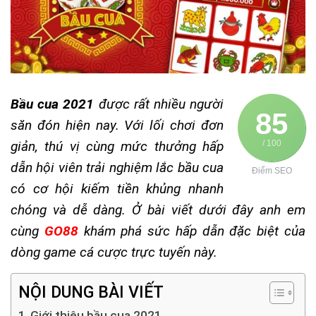
Bầu cua 2021
được rất nhiều người
85
săn đón hiện nay. Với lối chơi đơn
giản, thú vị cùng mức thưởng hấp
/ 100
dẫn hội viên trải nghiệm lắc bầu cua
Điểm SEO
có cơ hội kiếm tiền khủng nhanh
chóng và dễ dàng. Ở bài viết dưới đây anh em
cùng
GO88
khám phá sức hấp dẫn đặc biệt của
dòng game cá cược trực tuyến này.
NỘI DUNG BÀI VIẾT
Giới thiệu bầu cua 2021