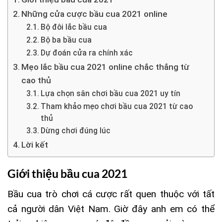
Những cửa cược bầu cua 2021 online
Bộ đôi lắc bầu cua
Bộ ba bầu cua
Dự đoán cửa ra chính xác
Mẹo lắc bầu cua 2021 online chắc thắng từ
cao thủ
Lựa chọn sân chơi bầu cua 2021 uy tín
Tham khảo mẹo chơi bầu cua 2021 từ cao
thủ
Dừng chơi đúng lúc
Lời kết
Giới thiệu bầu cua 2021
Bầu cua trò chơi cá cược rất quen thuộc với tất
cả người dân Việt Nam. Giờ đây anh em có thể