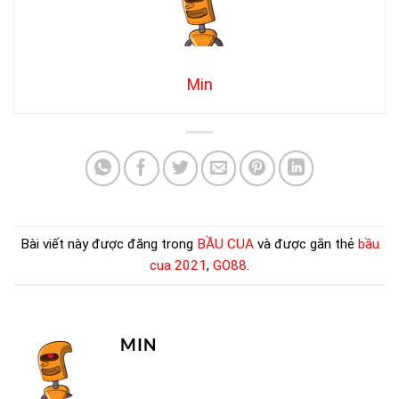
Min
Bài viết này được đăng trong
BẦU CUA
và được gắn thẻ
bầu
cua 2021
,
GO88
.
MIN