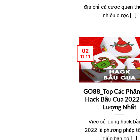
địa chỉ cá cược quen th
nhiều cược [...]
02
Th11
GO88_Top Các Phầ
Hack Bầu Cua 2022
Lượng Nhất
Việc sử dụng hack bầ
2022 là phương pháp tố
giúp bạn có [...]