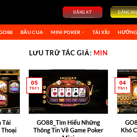
ĐĂNG KÝ
ĐĂNG NH
 GO88
BẦU CUA
MINI POKER
TÀI XỈU
HƯỚNG
LƯU TRỮ TÁC GIẢ:
MIN
05
04
Th11
Th11
 Tải
GO88_Tìm Hiểu Những
GO8
 Thoại
Thông Tin Về Game Poker
Khó C