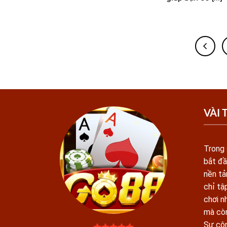
VÀI 
Trong 
bắt đ
nền tả
chỉ tậ
chơi n
mà còn
Sự côn