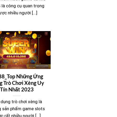
là công cụ quan trọng
ợc nhiều người [...]
8_Top Những Ứng
 Trò Chơi Xèng Uy
Tín Nhất 2023
dụng trò chơi xèng là
 sản phẩm game slots
c rất nhiều người [...]