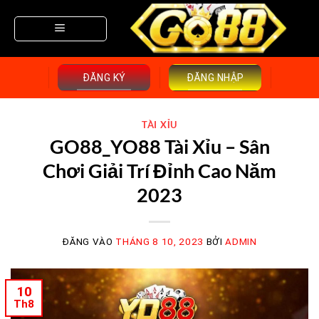
Bỏ
qua
nội
dung
ĐĂNG KÝ
ĐĂNG NHẬP
TÀI XỈU
GO88_YO88 Tài Xỉu – Sân
Chơi Giải Trí Đỉnh Cao Năm
2023
ĐĂNG VÀO
THÁNG 8 10, 2023
BỞI
ADMIN
10
Th8