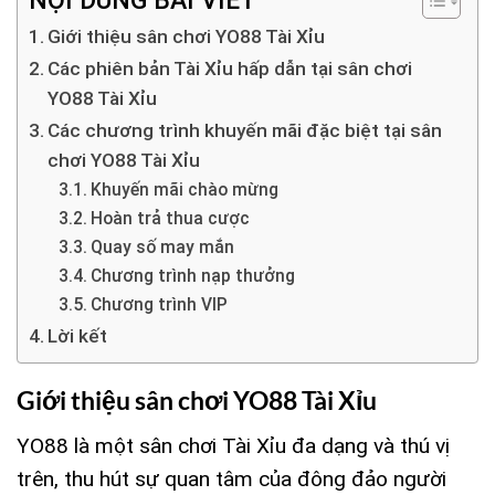
NỘI DUNG BÀI VIẾT
Giới thiệu sân chơi YO88 Tài Xỉu
Các phiên bản Tài Xỉu hấp dẫn tại sân chơi
YO88 Tài Xỉu
Các chương trình khuyến mãi đặc biệt tại sân
chơi YO88 Tài Xỉu
Khuyến mãi chào mừng
Hoàn trả thua cược
Quay số may mắn
Chương trình nạp thưởng
Chương trình VIP
Lời kết
Giới thiệu sân chơi YO88 Tài Xỉu
YO88 là một sân chơi Tài Xỉu đa dạng và thú vị
trên, thu hút sự quan tâm của đông đảo người