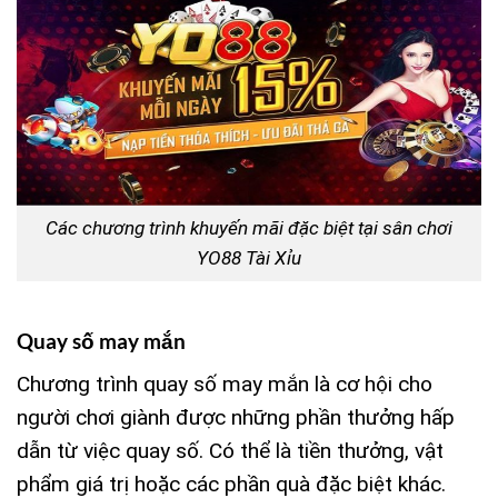
Các chương trình khuyến mãi đặc biệt tại sân chơi
YO88 Tài Xỉu
Quay số may mắn
Chương trình quay số may mắn là cơ hội cho
người chơi giành được những phần thưởng hấp
dẫn từ việc quay số. Có thể là tiền thưởng, vật
phẩm giá trị hoặc các phần quà đặc biệt khác.