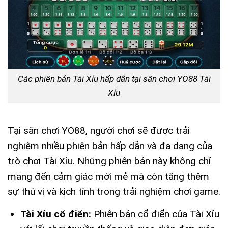
Các phiên bản Tài Xỉu hấp dẫn tại sân chơi YO88 Tài
Xỉu
Tại sân chơi YO88, người chơi sẽ được trải
nghiệm nhiều phiên bản hấp dẫn và đa dạng của
trò chơi Tài Xỉu. Những phiên bản này không chỉ
mang đến cảm giác mới mẻ mà còn tăng thêm
sự thú vị và kịch tính trong trải nghiệm chơi game.
Tài Xỉu cổ điển:
Phiên bản cổ điển của Tài Xỉu