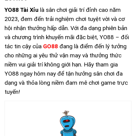
YO88 Tài Xỉu
là sân chơi giải trí đỉnh cao năm
2023, đem đến trải nghiệm chơi tuyệt vời và cơ
hội nhận thưởng hấp dẫn. Với đa dạng phiên bản
và chương trình khuyến mãi đặc biệt, YO88 – đối
tác tin cậy của
GO88
đang là điểm đến lý tưởng
cho những ai yêu thử vận may và thưởng thức
niềm vui giải trí không giới hạn. Hãy tham gia
YO88 ngay hôm nay để tận hưởng sân chơi đa
dạng và thỏa lòng niềm đam mê chơi game trực
tuyến!