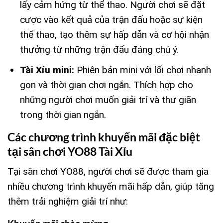
lấy cảm hứng từ thể thao. Người chơi sẽ đặt
cược vào kết quả của trận đấu hoặc sự kiện
thể thao, tạo thêm sự hấp dẫn và cơ hội nhận
thưởng từ những trận đấu đáng chú ý.
Tài Xỉu mini:
Phiên bản mini với lối chơi nhanh
gọn và thời gian chơi ngắn. Thích hợp cho
những người chơi muốn giải trí và thư giãn
trong thời gian ngắn.
Các chương trình khuyến mãi đặc biệt
tại sân chơi YO88 Tài Xỉu
Tại sân chơi YO88, người chơi sẽ được tham gia
nhiều chương trình khuyến mãi hấp dẫn, giúp tăng
thêm trải nghiệm giải trí như: