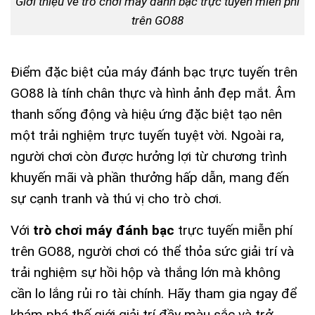
Giới thiệu về trò chơi máy đánh bạc trực tuyến miễn phí
trên GO88
Điểm đặc biệt của máy đánh bạc trực tuyến trên
GO88 là tính chân thực và hình ảnh đẹp mắt. Âm
thanh sống động và hiệu ứng đặc biệt tạo nên
một trải nghiệm trực tuyến tuyệt vời. Ngoài ra,
người chơi còn được hưởng lợi từ chương trình
khuyến mãi và phần thưởng hấp dẫn, mang đến
sự cạnh tranh và thú vị cho trò chơi.
Với
trò chơi máy đánh bạc
trực tuyến miễn phí
trên GO88, người chơi có thể thỏa sức giải trí và
trải nghiệm sự hồi hộp và thắng lớn mà không
cần lo lắng rủi ro tài chính. Hãy tham gia ngay để
khám phá thế giới giải trí đầy màu sắc và trở