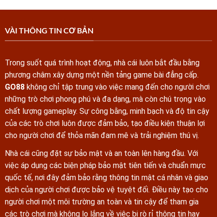
VÀI THÔNG TIN CƠ BẢN
Trong suốt quá trình hoạt động, nhà cái luôn bắt đầu bằng
phương châm xây dựng một nền tảng game bài đẳng cấp.
GO88
không chỉ tập trung vào việc mang đến cho người chơi
những trò chơi phong phú và đa dạng, mà còn chú trọng vào
chất lượng gameplay. Sự công bằng, minh bạch và độ tin cậy
của các trò chơi luôn được đảm bảo, tạo điều kiện thuận lợi
cho người chơi để thỏa mãn đam mê và trải nghiệm thú vị.
Nhà cái cũng đặt sự bảo mật và an toàn lên hàng đầu. Với
việc áp dụng các biện pháp bảo mật tiên tiến và chuẩn mực
quốc tế, nơi đây đảm bảo rằng thông tin mật cá nhân và giao
dịch của người chơi được bảo vệ tuyệt đối. Điều này tạo cho
người chơi một môi trường an toàn và tin cậy để tham gia
các trò chơi mà không lo lắng về việc bị rò rỉ thông tin hay