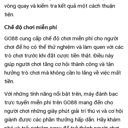
vòng quay và kiểm tra kết quả một cách thuận
tiện.
Chế độ chơi miễn phí
GO88 cung cấp chế độ chơi miễn phí cho người
chơi để họ có thể thử nghiệm và làm quen với các
trò chơi trước khi đặt cược tiền thật. Điều này
giúp người chơi tăng cơ hội thành công và tận
hưởng trò chơi mà không cần lo lắng về việc mất
tiền.
Với những tính năng nổi bật trên, máy đánh bạc
trực tuyến miễn phí trên GO88 mang đến cho
người chơi những giây phút giải trí thú vị và cơ hội
giành được các phần thưởng hấp dẫn. Hãy khám