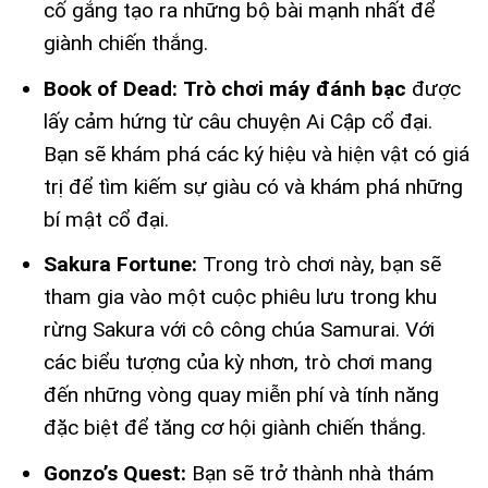
cố gắng tạo ra những bộ bài mạnh nhất để
giành chiến thắng.
Book of Dead:
Trò chơi máy đánh bạc
được
lấy cảm hứng từ câu chuyện Ai Cập cổ đại.
Bạn sẽ khám phá các ký hiệu và hiện vật có giá
trị để tìm kiếm sự giàu có và khám phá những
bí mật cổ đại.
Sakura Fortune:
Trong trò chơi này, bạn sẽ
tham gia vào một cuộc phiêu lưu trong khu
rừng Sakura với cô công chúa Samurai. Với
các biểu tượng của kỳ nhơn, trò chơi mang
đến những vòng quay miễn phí và tính năng
đặc biệt để tăng cơ hội giành chiến thắng.
Gonzo’s Quest:
Bạn sẽ trở thành nhà thám