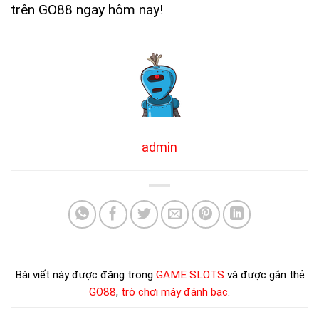
trên GO88 ngay hôm nay!
admin
Bài viết này được đăng trong
GAME SLOTS
và được gắn thẻ
GO88
,
trò chơi máy đánh bạc
.