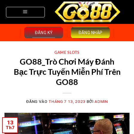
Bỏ
qua
nội
dung
ĐĂNG KÝ
ĐĂNG NHẬP
GAME SLOTS
GO88_Trò Chơi Máy Đánh
Bạc Trực Tuyến Miễn Phí Trên
GO88
ĐĂNG VÀO
THÁNG 7 13, 2023
BỞI
ADMIN
13
Th7