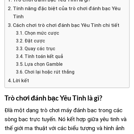
Tính năng đặc biệt của trò chơi đánh bạc Yêu
Tinh
Cách chơi trò chơi đánh bạc Yêu Tinh chi tiết
Chọn mức cược
Đặt cược
Quay các trục
Tính toán kết quả
Lựa chọn Gamble
Chơi lại hoặc rút thắng
Lời kết
Trò chơi đánh bạc Yêu Tinh là gì?
Đlà một dạng trò chơi máy đánh bạc trong các
sòng bạc trực tuyến. Nó kết hợp giữa yêu tinh và
thế giới ma thuật với các biểu tượng và hình ảnh