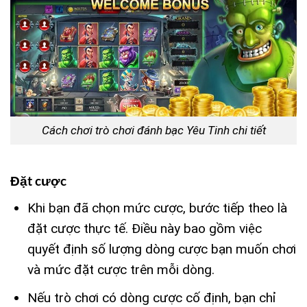
Cách chơi trò chơi đánh bạc Yêu Tinh chi tiết
Đặt cược
Khi bạn đã chọn mức cược, bước tiếp theo là
đặt cược thực tế. Điều này bao gồm việc
quyết định số lượng dòng cược bạn muốn chơi
và mức đặt cược trên mỗi dòng.
Nếu trò chơi có dòng cược cố định, bạn chỉ