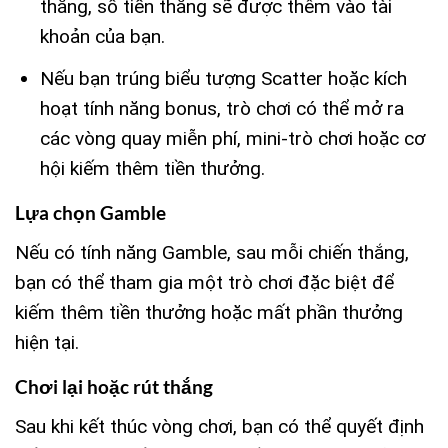
thắng, số tiền thắng sẽ được thêm vào tài
khoản của bạn.
Nếu bạn trúng biểu tượng Scatter hoặc kích
hoạt tính năng bonus, trò chơi có thể mở ra
các vòng quay miễn phí, mini-trò chơi hoặc cơ
hội kiếm thêm tiền thưởng.
Lựa chọn Gamble
Nếu có tính năng Gamble, sau mỗi chiến thắng,
bạn có thể tham gia một trò chơi đặc biệt để
kiếm thêm tiền thưởng hoặc mất phần thưởng
hiện tại.
Chơi lại hoặc rút thắng
Sau khi kết thúc vòng chơi, bạn có thể quyết định