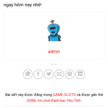
ngay hôm nay nhé!
admin
Bài viết này được đăng trong
GAME SLOTS
và được gắn thẻ
GO88
,
trò chơi đánh bạc Yêu Tinh
.