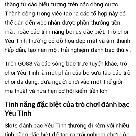
thắng từ các biểu tượng trên các dòng cược.
Thành công trong việc tạo ra các tổ hợp này có
thể dẫn đến việc nhận được phần thưởng tiền
mặt hoặc các tính năng bonus đặc biệt. Trò chơi
Yêu Tinh thường có đồ họa đẹp mắt và âm thanh
hấp dẫn, tạo nên một trải nghiệm đánh bạc thú vị.
Trên GO88 và các sòng bạc trực tuyến khác, trò
chơi Yêu Tinh là một phần của bộ sưu tập các trò
chơi đa dạng, đưa người chơi vào một thế giới
ma thuật và hứa hẹn cơ hội kiếm tiền lớn.
Tính năng đặc biệt của trò chơi đánh bạc
Yêu Tinh
Slots đánh bạc Yêu Tinh thường đi kèm với nhiều
tính năng đặc biệt để tạo ra trải nghiệm chơi độc