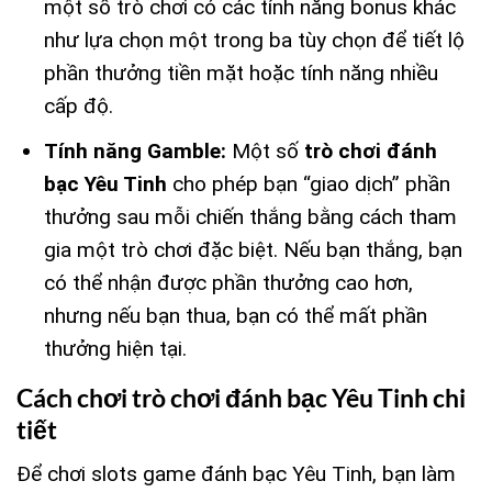
một số trò chơi có các tính năng bonus khác
như lựa chọn một trong ba tùy chọn để tiết lộ
phần thưởng tiền mặt hoặc tính năng nhiều
cấp độ.
Tính năng Gamble:
Một số
trò chơi đánh
bạc Yêu Tinh
cho phép bạn “giao dịch” phần
thưởng sau mỗi chiến thắng bằng cách tham
gia một trò chơi đặc biệt. Nếu bạn thắng, bạn
có thể nhận được phần thưởng cao hơn,
nhưng nếu bạn thua, bạn có thể mất phần
thưởng hiện tại.
Cách chơi trò chơi đánh bạc Yêu Tinh chi
tiết
Để chơi slots game đánh bạc Yêu Tinh, bạn làm