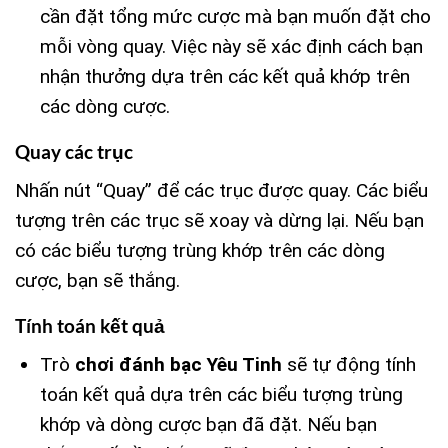
cần đặt tổng mức cược mà bạn muốn đặt cho
mỗi vòng quay. Việc này sẽ xác định cách bạn
nhận thưởng dựa trên các kết quả khớp trên
các dòng cược.
Quay các trục
Nhấn nút “Quay” để các trục được quay. Các biểu
tượng trên các trục sẽ xoay và dừng lại. Nếu bạn
có các biểu tượng trùng khớp trên các dòng
cược, bạn sẽ thắng.
Tính toán kết quả
Trò
chơi đánh bạc Yêu Tinh
sẽ tự động tính
toán kết quả dựa trên các biểu tượng trùng
khớp và dòng cược bạn đã đặt. Nếu bạn