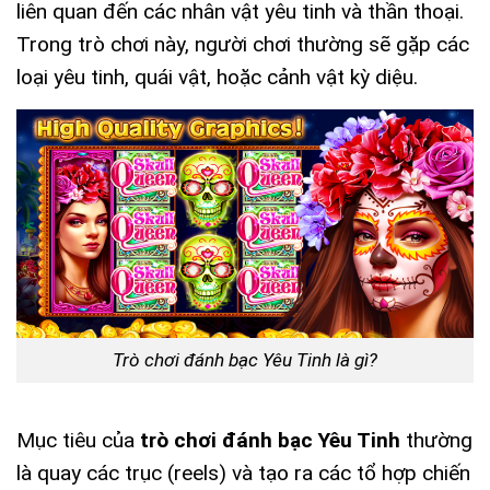
liên quan đến các nhân vật yêu tinh và thần thoại.
Trong trò chơi này, người chơi thường sẽ gặp các
loại yêu tinh, quái vật, hoặc cảnh vật kỳ diệu.
Trò chơi đánh bạc Yêu Tinh là gì?
Mục tiêu của
trò chơi đánh bạc Yêu Tinh
thường
là quay các trục (reels) và tạo ra các tổ hợp chiến