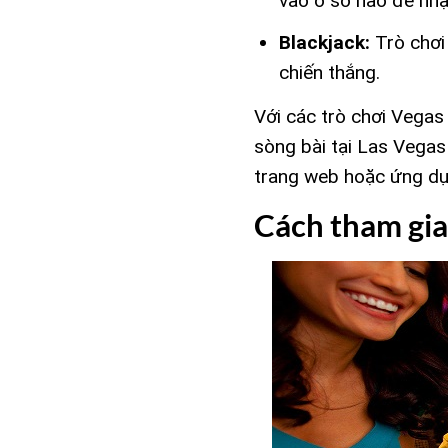
vào ô số nào để nhậ
Blackjack:
Trò chơi
chiến thắng.
Với các trò chơi Vegas
sòng bài tại Las Vega
trang web hoặc ứng dụ
Cách tham gia