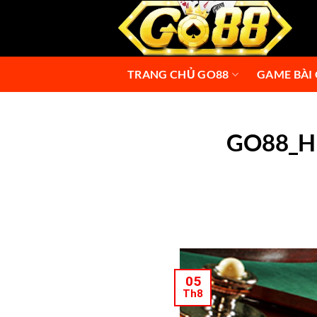
Bỏ
qua
nội
dung
TRANG CHỦ GO88
GAME BÀI
GO88_Hư
05
Th8