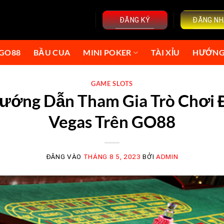
ĐĂNG KÝ
ĐĂNG NH
 GO88
BẦU CUA
MINI POKER
TÀI XỈU
HƯỚNG
GAME SLOTS
ớng Dẫn Tham Gia Trò Chơi 
Vegas Trên GO88
ĐĂNG VÀO
THÁNG 8 5, 2023
BỞI
ADMIN