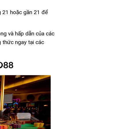
ng 21 hoặc gần 21 để
động và hấp dẫn của các
 thức ngay tại các
GO88