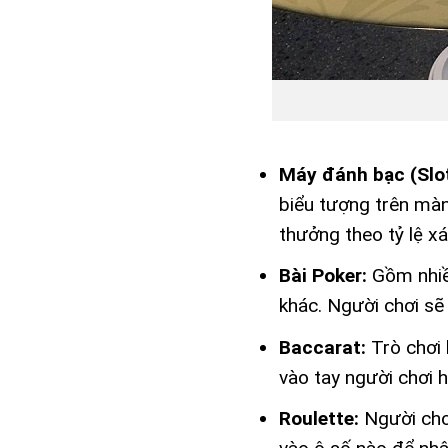
Máy đánh bạc (Slo
biểu tượng trên màn
thưởng theo tỷ lệ xá
Bài Poker:
Gồm nhiề
khác. Người chơi sẽ 
Baccarat:
Trò chơi 
vào tay người chơi h
Roulette:
Người chơ