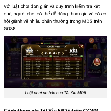
Với luật chơi đơn giản và quy trình kiểm tra kết
quả, người chơi có thể dễ dàng tham gia và có cơ
hội giành về nhiều phần thưởng trong MD5 trên
GO88.
Luật chơi cơ bản của Tài Xỉu MD5
Cách tham gia Tài Xỉu MD5 trên GO88