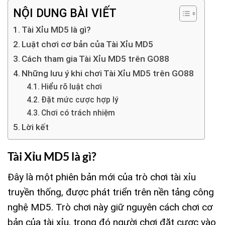
NỘI DUNG BÀI VIẾT
Tài Xỉu MD5 là gì?
Luật chơi cơ bản của Tài Xỉu MD5
Cách tham gia Tài Xỉu MD5 trên GO88
Những lưu ý khi chơi Tài Xỉu MD5 trên GO88
Hiểu rõ luật chơi
Đặt mức cược hợp lý
Chơi có trách nhiệm
Lời kết
Tài Xỉu MD5 là gì?
Đây là một phiên bản mới của trò chơi tài xỉu
truyền thống, được phát triển trên nền tảng công
nghệ MD5. Trò chơi này giữ nguyên cách chơi cơ
bản của tài xỉu, trong đó người chơi đặt cược vào