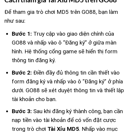
Để tham gia trò chơi MD5 trên GO88, bạn làm
như sau:
Bước 1:
Truy cập vào giao diện chính của
GO88 và nhấp vào ô “Đăng ký” ở giữa màn
hình. Hệ thống cổng game sẽ hiển thị form
thông tin đăng ký.
Bước 2:
Điền đầy đủ thông tin cần thiết vào
form đăng ký và nhấp vào ô “Đăng ký” ở phía
dưới. GO88 sẽ xét duyệt thông tin và thiết lập
tài khoản cho bạn.
Bước 3:
Sau khi đăng ký thành công, bạn cần
nạp tiền vào tài khoản để có vốn đặt cược
trong trò chơi
Tài Xỉu MD5
. Nhấp vào mục