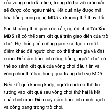
của vòng chơi đầu tiên, trong đó ba viên xúc xắc
sẽ được xóc ngẫu nhiên. Kết quả này được mã
hóa bằng công nghệ MD5 và không thể thay đổi.
Sau khoảng thời gian xóc xắc, người chơi
Tài Xỉu
MD5
sẽ có thể xem kết quả trên giao diện của trò
chơi. Hệ thống của cổng game sẽ tạo ra một
điểm khác để người chơi có thể tham gia và đặt
cược. Để đảm bảo tính công bằng, người chơi có
thể so sánh kết quả của vòng chơi đầu tiên và
vòng chơi thứ hai thông qua trang dịch vụ MD5.
Nếu kết quả không khớp, người chơi có thể tin
tưởng vào kết quả sau vòng chơi thứ hai là kết
quả chính xác. Điều này đảm bảo tính minh bạch
và công bằng trong trò chơi.