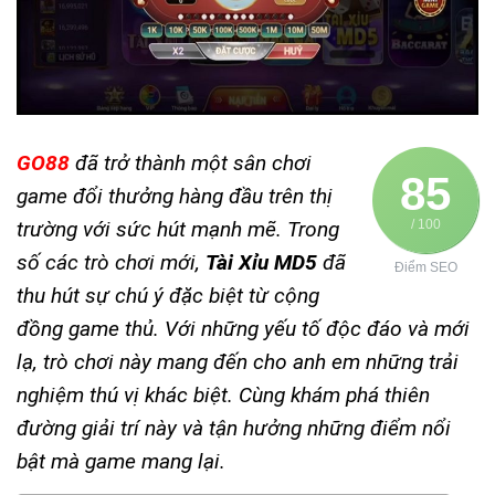
GO88
đã trở thành một sân chơi
85
game đổi thưởng hàng đầu trên thị
trường với sức hút mạnh mẽ. Trong
/ 100
số các trò chơi mới,
Tài Xỉu MD5
đã
Điểm SEO
thu hút sự chú ý đặc biệt từ cộng
đồng game thủ. Với những yếu tố độc đáo và mới
lạ, trò chơi này mang đến cho anh em những trải
nghiệm thú vị khác biệt. Cùng khám phá thiên
đường giải trí này và tận hưởng những điểm nổi
bật mà game mang lại.