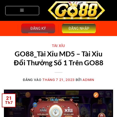
Bỏ
qua
nội
dung
ĐĂNG KÝ
ĐĂNG NHẬP
TÀI XỈU
GO88_Tài Xỉu MD5 – Tài Xỉu
Đổi Thưởng Số 1 Trên GO88
ĐĂNG VÀO
THÁNG 7 21, 2023
BỞI
ADMIN
21
Th7