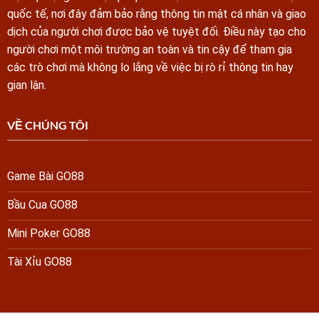
quốc tế, nơi đây đảm bảo rằng thông tin mật cá nhân và giao
dịch của người chơi được bảo vệ tuyệt đối. Điều này tạo cho
người chơi một môi trường an toàn và tin cậy để tham gia
các trò chơi mà không lo lắng về việc bị rò rỉ thông tin hay
gian lận.
VỀ CHÚNG TÔI
Game Bài GO88
Bầu Cua GO88
Mini Poker GO88
Tài Xỉu GO88