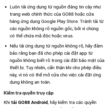
Luôn tải ứng dụng từ nguồn đáng tin cậy như
trang web chính thức của GO88 hoặc cửa
hàng ứng dụng Google Play Store. Tránh tải từ
các nguồn không rõ nguồn gốc, bởi vì chúng
có thể chứa mã độc hoặc virus.
Nếu tải ứng dụng từ nguồn không rõ, hãy đảm
bảo rằng bạn đã cho phép cài đặt app từ
nguồn không biết rõ trong cài đặt bảo mật của
thiết bị. Tuy nhiên, cẩn thận khi cho phép điều
này, vì nó có thể mở cửa cho việc cài đặt ứng
dụng không an toàn.
Kiểm tra quyền truy cập
Khi
tải
GO88 Android
, hãy kiểm tra các quyền