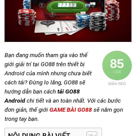
Bạn đang muốn tham gia vào thế
85
giới giải trí tại GO88 trên thiết bị
Android của mình nhưng chưa biết
/ 100
cách tải? Đừng lo lắng, GO88 sẽ
Điểm SEO
hướng dẫn bạn cách
tải GO88
Android
chi tiết và an toàn nhất. Với các bước
đơn giản, thế giới
GAME BÀI GO88
sẽ nằm gọn
trong tay bạn.