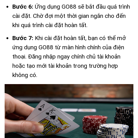
Bước 6:
Ứng dụng GO88 sẽ bắt đầu quá trình
cài đặt. Chờ đợi một thời gian ngắn cho đến
khi quá trình cài đặt hoàn tất.
Bước 7:
Khi cài đặt hoàn tất, bạn có thể mở
ứng dụng GO88 từ màn hình chính của điện
thoại. Đăng nhập ngay chính chủ tài khoản
hoặc tạo mới tài khoản trong trường hợp
không có.