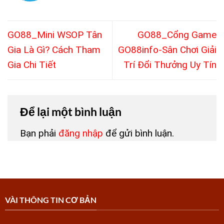
GO88_Mini WSOP Tân
GO88_Cổng Game
Gia Là Gì? Cách Tham
GO88info-Sân Chơi Giải
Gia Chi Tiết
Trí Đổi Thưởng Uy Tín
Để lại một bình luận
Bạn phải
đăng nhập
để gửi bình luận.
VÀI THÔNG TIN CƠ BẢN