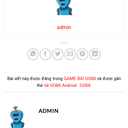
admin
Bài viết này được đăng trong
GAME BÀI GO88
và được gắn
thẻ
tải GO88 Android . GO88
.
ADMIN