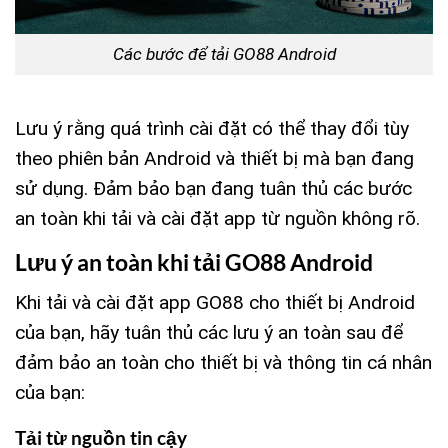
Các bước để tải GO88 Android
Lưu ý rằng quá trình cài đặt có thể thay đổi tùy
theo phiên bản Android và thiết bị mà bạn đang
sử dụng. Đảm bảo bạn đang tuân thủ các bước
an toàn khi tải và cài đặt app từ nguồn không rõ.
Lưu ý an toàn khi tải GO88 Android
Khi tải và cài đặt app GO88 cho thiết bị Android
của bạn, hãy tuân thủ các lưu ý an toàn sau để
đảm bảo an toàn cho thiết bị và thông tin cá nhân
của bạn:
Tải từ nguồn tin cậy