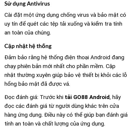
Sử dụng Antivirus
Cài đặt một ứng dụng chống virus và bảo mật có
uy tín để quét các tệp tải xuống và kiểm tra tính
an toàn của chúng.
Cập nhật hệ thống
Đảm bảo rằng hệ thống điện thoại Android đang
chạy phiên bản mới nhất cho phần mềm. Cập
nhật thường xuyên giúp bảo vệ thiết bị khỏi các lỗ
hổng bảo mật đã được vá.
Đọc đánh giá: Trước khi
tải
GO88 Android
, hãy
đọc các đánh giá từ người dùng khác trên cửa
hàng ứng dụng. Điều này có thể giúp bạn đánh giá
tính an toàn và chất lượng của ứng dụng.