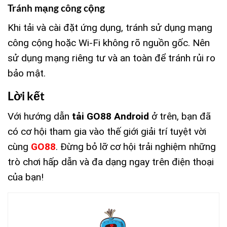
Tránh mạng công cộng
Khi tải và cài đặt ứng dụng, tránh sử dụng mạng
công cộng hoặc Wi-Fi không rõ nguồn gốc. Nên
sử dụng mạng riêng tư và an toàn để tránh rủi ro
bảo mật.
Lời kết
Với hướng dẫn
tải GO88 Android
ở trên, bạn đã
có cơ hội tham gia vào thế giới giải trí tuyệt vời
cùng
GO88
. Đừng bỏ lỡ cơ hội trải nghiệm những
trò chơi hấp dẫn và đa dạng ngay trên điện thoại
của bạn!