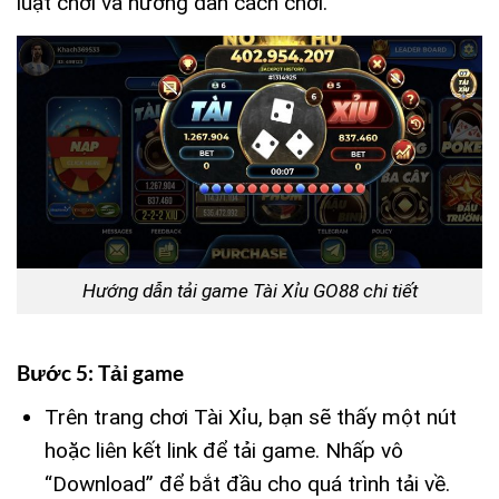
luật chơi và hướng dẫn cách chơi.
Hướng dẫn tải game Tài Xỉu GO88 chi tiết
Bước 5: Tải game
Trên trang chơi Tài Xỉu, bạn sẽ thấy một nút
hoặc liên kết link để tải game. Nhấp vô
“Download” để bắt đầu cho quá trình tải về.