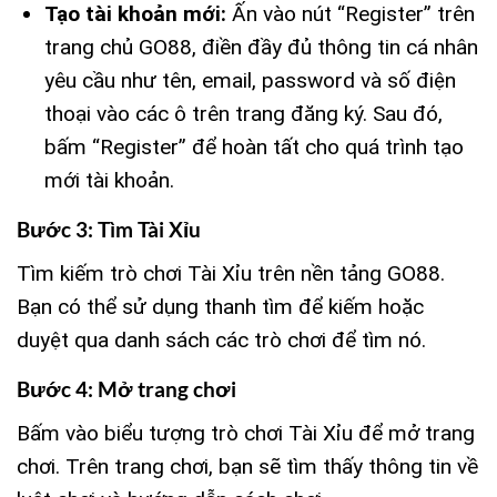
Tạo tài khoản mới:
Ấn vào nút “Register” trên
trang chủ GO88, điền đầy đủ thông tin cá nhân
yêu cầu như tên, email, password và số điện
thoại vào các ô trên trang đăng ký. Sau đó,
bấm “Register” để hoàn tất cho quá trình tạo
mới tài khoản.
Bước 3: Tìm Tài Xỉu
Tìm kiếm trò chơi Tài Xỉu trên nền tảng GO88.
Bạn có thể sử dụng thanh tìm để kiếm hoặc
duyệt qua danh sách các trò chơi để tìm nó.
Bước 4: Mở trang chơi
Bấm vào biểu tượng trò chơi Tài Xỉu để mở trang
chơi. Trên trang chơi, bạn sẽ tìm thấy thông tin về