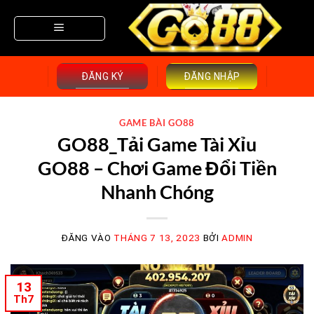
Bỏ
qua
nội
dung
ĐĂNG KÝ
ĐĂNG NHẬP
GAME BÀI GO88
GO88_Tải Game Tài Xỉu
GO88 – Chơi Game Đổi Tiền
Nhanh Chóng
ĐĂNG VÀO
THÁNG 7 13, 2023
BỞI
ADMIN
13
Th7