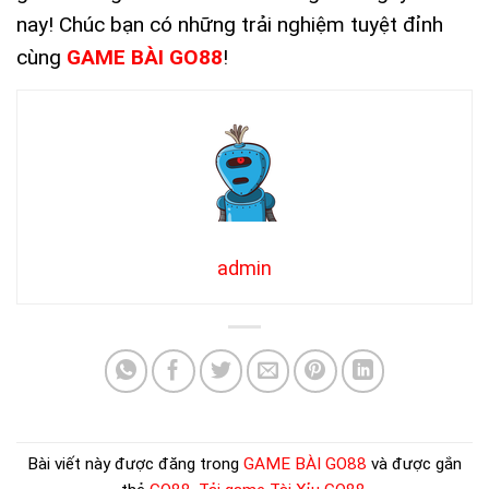
nay! Chúc bạn có những trải nghiệm tuyệt đỉnh
cùng
GAME BÀI GO88
!
admin
Bài viết này được đăng trong
GAME BÀI GO88
và được gắn