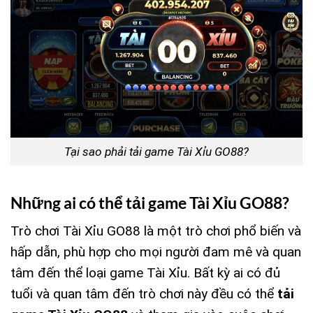
Tại sao phải tải game Tài Xỉu GO88?
Những ai có thể tải game Tài Xỉu GO88?
Trò chơi Tài Xỉu GO88 là một trò chơi phổ biến và
hấp dẫn, phù hợp cho mọi người đam mê và quan
tâm đến thể loại game Tài Xỉu. Bất kỳ ai có đủ
tuổi và quan tâm đến trò chơi này đều có thể
tải