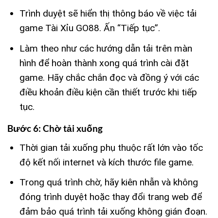
Trình duyệt sẽ hiển thị thông báo về việc tải
game Tài Xỉu GO88. Ấn “Tiếp tục”.
Làm theo như các hướng dẫn tải trên màn
hình để hoàn thành xong quá trình cài đặt
game. Hãy chắc chắn đọc và đồng ý với các
điều khoản điều kiện cần thiết trước khi tiếp
tục.
Bước 6: Chờ tải xuống
Thời gian tải xuống phụ thuộc rất lớn vào tốc
độ kết nối internet và kích thước file game.
Trong quá trình chờ, hãy kiên nhẫn và không
đóng trình duyệt hoặc thay đổi trang web để
đảm bảo quá trình tải xuống không gián đoạn.