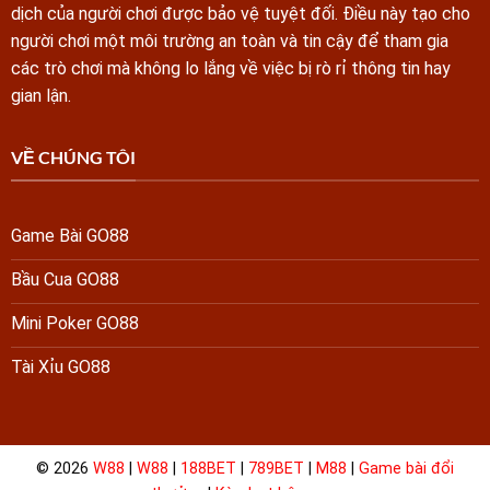
dịch của người chơi được bảo vệ tuyệt đối. Điều này tạo cho
người chơi một môi trường an toàn và tin cậy để tham gia
các trò chơi mà không lo lắng về việc bị rò rỉ thông tin hay
gian lận.
VỀ CHÚNG TÔI
Game Bài GO88
Bầu Cua GO88
Mini Poker GO88
Tài Xỉu GO88
© 2026
W88
|
W88
|
188BET
|
789BET
|
M88
|
Game bài đổi