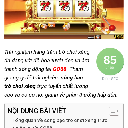
Trải nghiệm hàng trăm trò chơi xèng
85
đa dạng với đồ họa tuyệt đẹp và âm
thanh sống động tại
GO88
. Tham
/ 100
gia ngay để trải nghiệm
sòng bạc
Điểm SEO
trò chơi xèng
trực tuyến chất lượng
cao và có cơ hội giành về phần thưởng hấp dẫn.
NỘI DUNG BÀI VIẾT
Tổng quan về sòng bạc trò chơi xèng trực