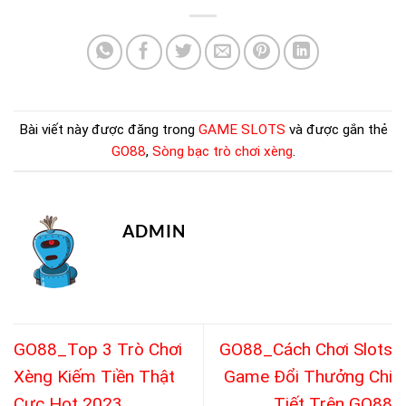
Bài viết này được đăng trong
GAME SLOTS
và được gắn thẻ
GO88
,
Sòng bạc trò chơi xèng
.
ADMIN
GO88_Top 3 Trò Chơi
GO88_Cách Chơi Slots
Xèng Kiếm Tiền Thật
Game Đổi Thưởng Chi
Cực Hot 2023
Tiết Trên GO88