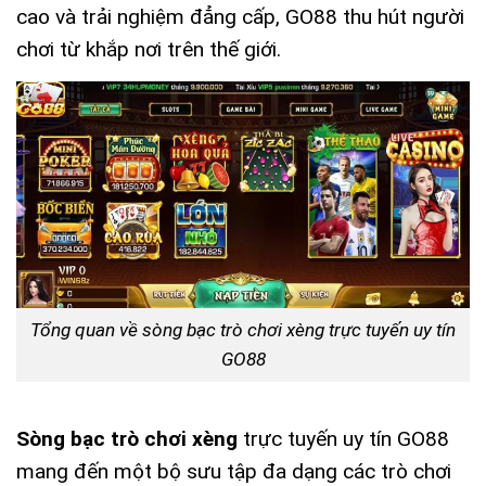
cao và trải nghiệm đẳng cấp, GO88 thu hút người
chơi từ khắp nơi trên thế giới.
Tổng quan về sòng bạc trò chơi xèng trực tuyến uy tín
GO88
Sòng bạc trò chơi xèng
trực tuyến uy tín GO88
mang đến một bộ sưu tập đa dạng các trò chơi