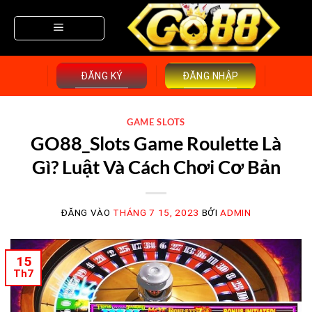
Bỏ
qua
nội
dung
ĐĂNG KÝ
ĐĂNG NHẬP
GAME SLOTS
GO88_Slots Game Roulette Là
Gì? Luật Và Cách Chơi Cơ Bản
ĐĂNG VÀO
THÁNG 7 15, 2023
BỞI
ADMIN
15
Th7