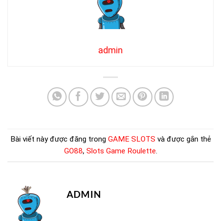
admin
Bài viết này được đăng trong
GAME SLOTS
và được gắn thẻ
GO88
,
Slots Game Roulette
.
ADMIN