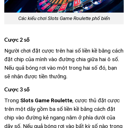
Các kiểu chơi Slots Game Roulette phổ biến
Cược 2 số
Người chơi đặt cược trên hai số liền kề bằng cách
đặt chip của mình vào đường chia giữa hai ô số.
Nếu quả bóng rơi vào một trong hai số đó, bạn
sẽ nhận được tiền thưởng.
Cược 3 số
Trong
Slots Game Roulette
, cược thủ đặt cược
trên một dãy gồm ba số liền kề bằng cách đặt
chip vào đường kẻ ngang nằm ở phía dưới của
dãy số. Nếu quả bóng rơi vào bất kỳ số nào trong