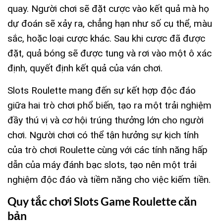
quay. Người chơi sẽ đặt cược vào kết quả mà họ
dự đoán sẽ xảy ra, chẳng hạn như số cụ thể, màu
sắc, hoặc loại cược khác. Sau khi cược đã được
đặt, quả bóng sẽ được tung và rơi vào một ô xác
định, quyết định kết quả của ván chơi.
Slots Roulette mang đến sự kết hợp độc đáo
giữa hai trò chơi phổ biến, tạo ra một trải nghiệm
đầy thú vị và cơ hội trúng thưởng lớn cho người
chơi. Người chơi có thể tận hưởng sự kịch tính
của trò chơi Roulette cùng với các tính năng hấp
dẫn của máy đánh bạc slots, tạo nên một trải
nghiệm độc đáo và tiềm năng cho việc kiếm tiền.
Quy tắc chơi Slots Game Roulette căn
bản