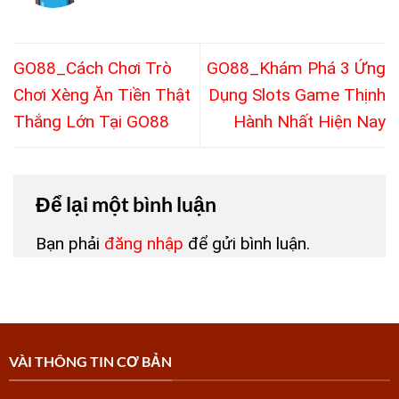
GO88_Cách Chơi Trò
GO88_Khám Phá 3 Ứng
Chơi Xèng Ăn Tiền Thật
Dụng Slots Game Thịnh
Thắng Lớn Tại GO88
Hành Nhất Hiện Nay
Để lại một bình luận
Bạn phải
đăng nhập
để gửi bình luận.
VÀI THÔNG TIN CƠ BẢN