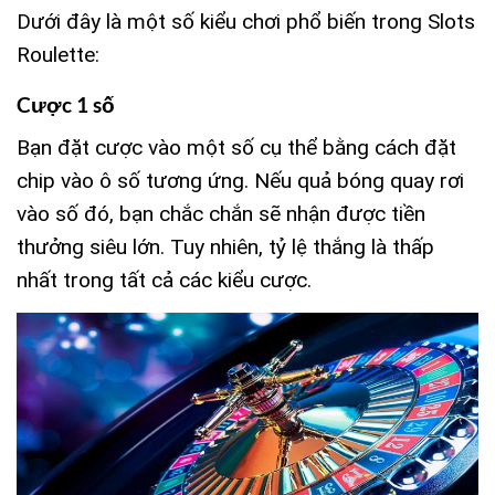
Dưới đây là một số kiểu chơi phổ biến trong Slots
Roulette:
Cược 1 số
Bạn đặt cược vào một số cụ thể bằng cách đặt
chip vào ô số tương ứng. Nếu quả bóng quay rơi
vào số đó, bạn chắc chắn sẽ nhận được tiền
thưởng siêu lớn. Tuy nhiên, tỷ lệ thắng là thấp
nhất trong tất cả các kiểu cược.