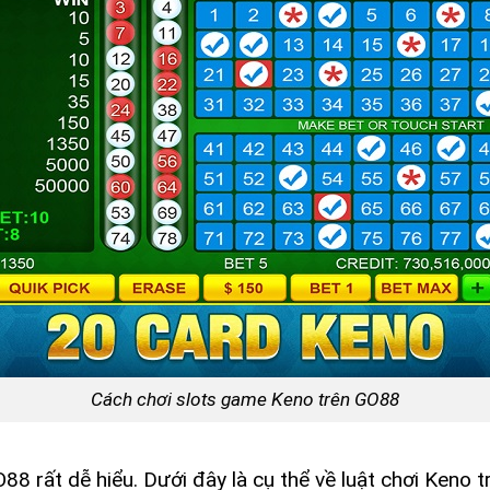
Cách chơi slots game Keno trên GO88
88 rất dễ hiểu. Dưới đây là cụ thể về luật chơi Keno 