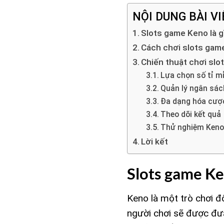
NỘI DUNG BÀI VI
Slots game Keno là g
Cách chơi slots gam
Chiến thuật chơi slo
Lựa chọn số tỉ m
Quản lý ngân sác
Đa dạng hóa cượ
Theo dõi kết quả
Thử nghiệm Keno 
Lời kết
Slots game Ken
Keno là một trò chơi đ
người chơi sẽ được đư