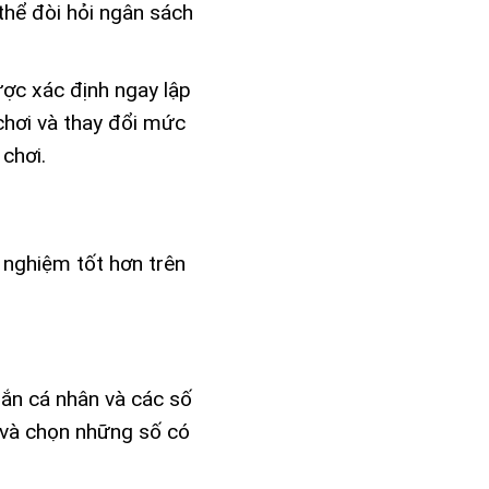
thể đòi hỏi ngân sách
ợc xác định ngay lập
chơi và thay đổi mức
chơi.
i nghiệm tốt hơn trên
ắn cá nhân và các số
ố và chọn những số có