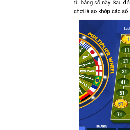
từ bảng số này. Sau đó
chơi là so khớp các số