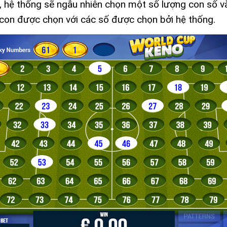
, hệ thống sẽ ngẫu nhiên chọn một số lượng con số v
 con được chọn với các số được chọn bởi hệ thống.