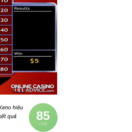
Keno hiệu
85
kết quả
/ 100