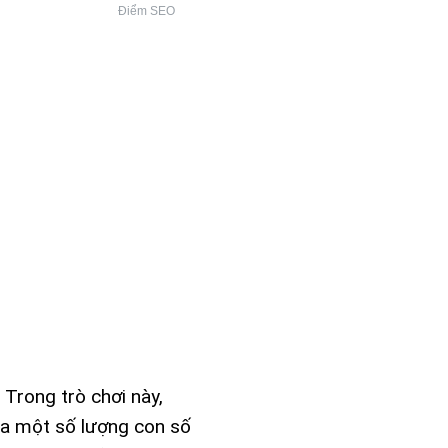
Điểm SEO
Trong trò chơi này,
ra một số lượng con số