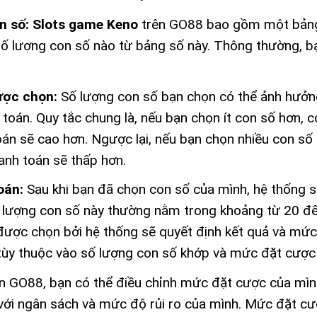
n số: Slots game Keno
trên GO88 bao gồm một bảng 
số lượng con số nào từ bảng số này. Thông thường, b
ược chọn:
Số lượng con số bạn chọn có thể ảnh hưởn
oán. Quy tắc chung là, nếu bạn chọn ít con số hơn, cơ
n sẽ cao hơn. Ngược lại, nếu bạn chọn nhiều con số 
nh toán sẽ thấp hơn.
oán:
Sau khi bạn đã chọn con số của mình, hệ thống 
ố lượng con số này thường nằm trong khoảng từ 20 đế
được chọn bởi hệ thống sẽ quyết định kết quả và mức
tùy thuộc vào số lượng con số khớp và mức đặt cược
n GO88, bạn có thể điều chỉnh mức đặt cược của mìn
ới ngân sách và mức độ rủi ro của mình. Mức đặt cư