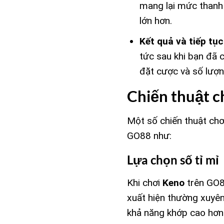
mang lại mức thanh 
lớn hơn.
Kết quả và tiếp tục
tức sau khi bạn đã 
đặt cược và số lượn
Chiến thuật c
Một số chiến thuật chơ
GO88 như:
Lựa chọn số tỉ mỉ
Khi chơi
Keno
trên GO8
xuất hiện thường xuyên
khả năng khớp cao hơn