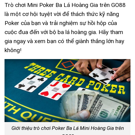
Trò chơi Mini Poker Ba Lá Hoàng Gia trên GO88
là một cơ hội tuyệt vời để thách thức kỹ năng
Poker của bạn và trải nghiệm sự hồi hộp của
cuộc đua đến với bộ ba lá hoàng gia. Hãy tham
gia ngay và xem bạn có thể giành thắng lớn hay
không!
Giới thiệu trò chơi Poker Ba Lá Mini Hoàng Gia trên