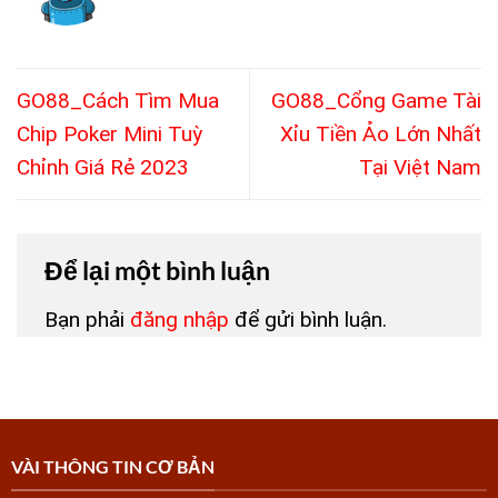
GO88_Cách Tìm Mua
GO88_Cổng Game Tài
Chip Poker Mini Tuỳ
Xỉu Tiền Ảo Lớn Nhất
Chỉnh Giá Rẻ 2023
Tại Việt Nam
Để lại một bình luận
Bạn phải
đăng nhập
để gửi bình luận.
VÀI THÔNG TIN CƠ BẢN