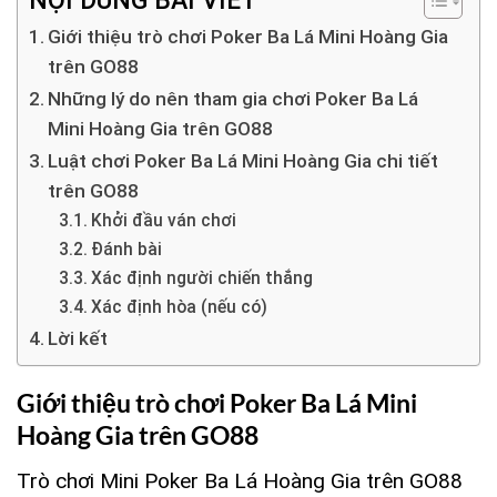
NỘI DUNG BÀI VIẾT
Giới thiệu trò chơi Poker Ba Lá Mini Hoàng Gia
trên GO88
Những lý do nên tham gia chơi Poker Ba Lá
Mini Hoàng Gia trên GO88
Luật chơi Poker Ba Lá Mini Hoàng Gia chi tiết
trên GO88
Khởi đầu ván chơi
Đánh bài
Xác định người chiến thắng
Xác định hòa (nếu có)
Lời kết
Giới thiệu trò chơi Poker Ba Lá Mini
Hoàng Gia trên GO88
Trò chơi Mini Poker Ba Lá Hoàng Gia trên GO88