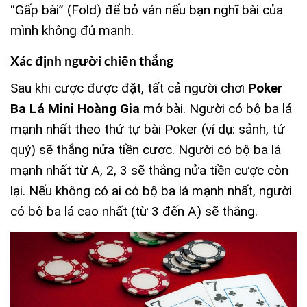
“Gấp bài” (Fold) để bỏ ván nếu bạn nghĩ bài của
mình không đủ mạnh.
Xác định người chiến thắng
Sau khi cược được đặt, tất cả người chơi
Poker
Ba Lá Mini Hoàng Gia
mở bài. Người có bộ ba lá
mạnh nhất theo thứ tự bài Poker (ví dụ: sảnh, tứ
quý) sẽ thắng nửa tiền cược. Người có bộ ba lá
mạnh nhất từ A, 2, 3 sẽ thắng nửa tiền cược còn
lại. Nếu không có ai có bộ ba lá mạnh nhất, người
có bộ ba lá cao nhất (từ 3 đến A) sẽ thắng.