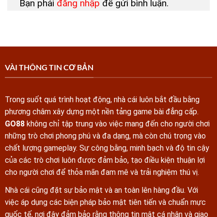
Bạn phải
đăng nhập
để gửi bình luận.
VÀI THÔNG TIN CƠ BẢN
Trong suốt quá trình hoạt động, nhà cái luôn bắt đầu bằng
phương châm xây dựng một nền tảng game bài đẳng cấp.
GO88
không chỉ tập trung vào việc mang đến cho người chơi
những trò chơi phong phú và đa dạng, mà còn chú trọng vào
chất lượng gameplay. Sự công bằng, minh bạch và độ tin cậy
của các trò chơi luôn được đảm bảo, tạo điều kiện thuận lợi
cho người chơi để thỏa mãn đam mê và trải nghiệm thú vị.
Nhà cái cũng đặt sự bảo mật và an toàn lên hàng đầu. Với
việc áp dụng các biện pháp bảo mật tiên tiến và chuẩn mực
quốc tế, nơi đây đảm bảo rằng thông tin mật cá nhân và giao