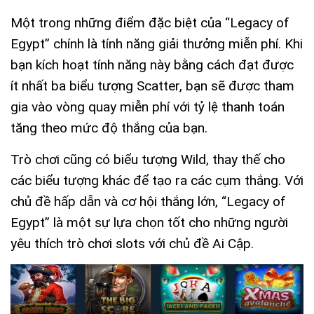
Một trong những điểm đặc biệt của “Legacy of
Egypt” chính là tính năng giải thưởng miễn phí. Khi
bạn kích hoạt tính năng này bằng cách đạt được
ít nhất ba biểu tượng Scatter, bạn sẽ được tham
gia vào vòng quay miễn phí với tỷ lệ thanh toán
tăng theo mức độ thắng của bạn.
Trò chơi cũng có biểu tượng Wild, thay thế cho
các biểu tượng khác để tạo ra các cụm thắng. Với
chủ đề hấp dẫn và cơ hội thắng lớn, “Legacy of
Egypt” là một sự lựa chọn tốt cho những người
yêu thích trò chơi slots với chủ đề Ai Cập.