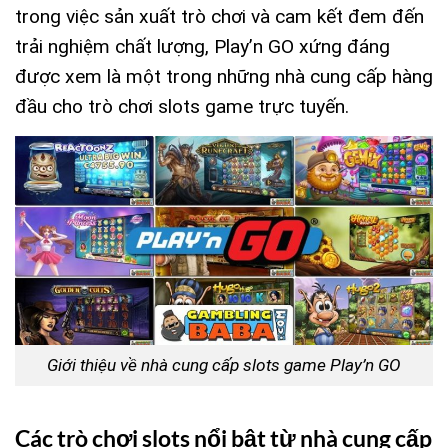
trong việc sản xuất trò chơi và cam kết đem đến
trải nghiệm chất lượng, Play’n GO xứng đáng
được xem là một trong những nhà cung cấp hàng
đầu cho trò chơi slots game trực tuyến.
Giới thiệu về nhà cung cấp slots game Play’n GO
Các trò chơi slots nổi bật từ nhà cung cấp