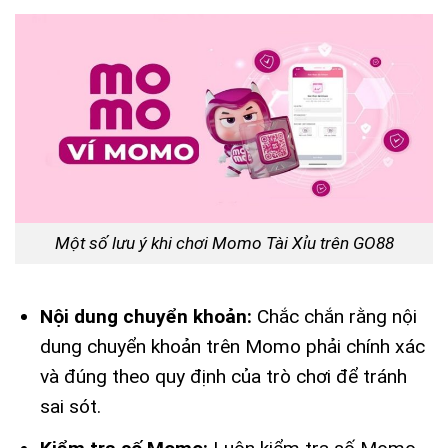
Một số lưu ý khi chơi Momo Tài Xỉu trên GO88
Nội dung chuyển khoản:
Chắc chắn rằng nội
dung chuyển khoản trên Momo phải chính xác
và đúng theo quy định của trò chơi để tránh
sai sót.