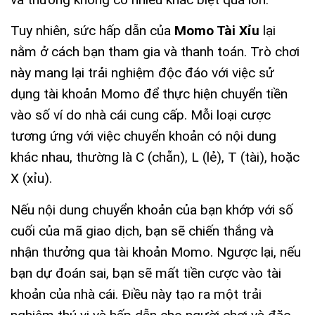
Tuy nhiên, sức hấp dẫn của
Momo Tài Xỉu
lại
nằm ở cách bạn tham gia và thanh toán. Trò chơi
này mang lại trải nghiệm độc đáo với việc sử
dụng tài khoản Momo để thực hiện chuyển tiền
vào số ví do nhà cái cung cấp. Mỗi loại cược
tương ứng với việc chuyển khoản có nội dung
khác nhau, thường là C (chẵn), L (lẻ), T (tài), hoặc
X (xỉu).
Nếu nội dung chuyển khoản của bạn khớp với số
cuối của mã giao dịch, bạn sẽ chiến thắng và
nhận thưởng qua tài khoản Momo. Ngược lại, nếu
bạn dự đoán sai, bạn sẽ mất tiền cược vào tài
khoản của nhà cái. Điều này tạo ra một trải