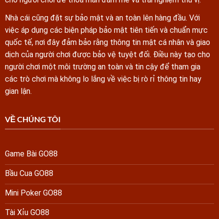
Nhà cái cũng đặt sự bảo mật và an toàn lên hàng đầu. Với
việc áp dụng các biện pháp bảo mật tiên tiến và chuẩn mực
quốc tế, nơi đây đảm bảo rằng thông tin mật cá nhân và giao
dịch của người chơi được bảo vệ tuyệt đối. Điều này tạo cho
người chơi một môi trường an toàn và tin cậy để tham gia
các trò chơi mà không lo lắng về việc bị rò rỉ thông tin hay
gian lận.
VỀ CHÚNG TÔI
Game Bài GO88
Bầu Cua GO88
Mini Poker GO88
Tài Xỉu GO88