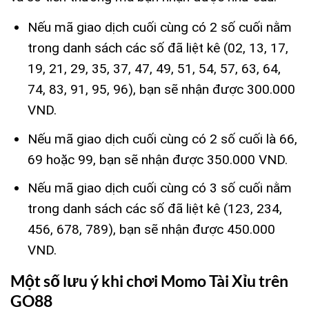
Nếu mã giao dịch cuối cùng có 2 số cuối nằm
trong danh sách các số đã liệt kê (02, 13, 17,
19, 21, 29, 35, 37, 47, 49, 51, 54, 57, 63, 64,
74, 83, 91, 95, 96), bạn sẽ nhận được 300.000
VND.
Nếu mã giao dịch cuối cùng có 2 số cuối là 66,
69 hoặc 99, bạn sẽ nhận được 350.000 VND.
Nếu mã giao dịch cuối cùng có 3 số cuối nằm
trong danh sách các số đã liệt kê (123, 234,
456, 678, 789), bạn sẽ nhận được 450.000
VND.
Một số lưu ý khi chơi Momo Tài Xỉu trên
GO88