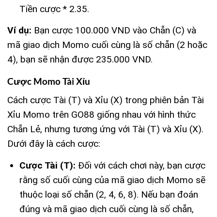
Tiền cược * 2.35.
Ví dụ:
Bạn cược 100.000 VND vào Chẵn (C) và
mã giao dịch Momo cuối cùng là số chẵn (2 hoặc
4), bạn sẽ nhận được 235.000 VND.
Cược Momo Tài Xỉu
Cách cược Tài (T) và Xỉu (X) trong phiên bản Tài
Xỉu Momo trên GO88 giống nhau với hình thức
Chẵn Lẻ, nhưng tương ứng với Tài (T) và Xỉu (X).
Dưới đây là cách cược:
Cược Tài (T):
Đối với cách chơi này, bạn cược
rằng số cuối cùng của mã giao dịch Momo sẽ
thuộc loại số chẵn (2, 4, 6, 8). Nếu bạn đoán
đúng và mã giao dịch cuối cùng là số chẵn,