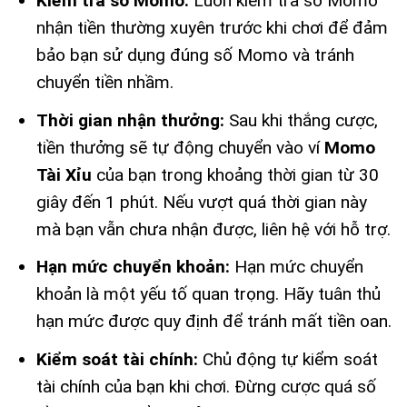
Kiểm tra số Momo:
Luôn kiểm tra số Momo
nhận tiền thường xuyên trước khi chơi để đảm
bảo bạn sử dụng đúng số Momo và tránh
chuyển tiền nhầm.
Thời gian nhận thưởng:
Sau khi thắng cược,
tiền thưởng sẽ tự động chuyển vào ví
Momo
Tài Xỉu
của bạn trong khoảng thời gian từ 30
giây đến 1 phút. Nếu vượt quá thời gian này
mà bạn vẫn chưa nhận được, liên hệ với hỗ trợ.
Hạn mức chuyển khoản:
Hạn mức chuyển
khoản là một yếu tố quan trọng. Hãy tuân thủ
hạn mức được quy định để tránh mất tiền oan.
Kiểm soát tài chính:
Chủ động tự kiểm soát
tài chính của bạn khi chơi. Đừng cược quá số