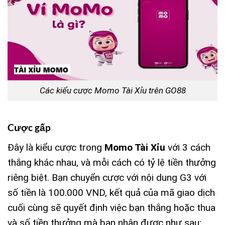
Các kiểu cược Momo Tài Xỉu trên GO88
Cược gấp
Đây là kiểu cược trong
Momo Tài Xỉu
với 3 cách
thắng khác nhau, và mỗi cách có tỷ lệ tiền thưởng
riêng biệt. Bạn chuyển cược với nội dung G3 với
số tiền là 100.000 VND, kết quả của mã giao dịch
cuối cùng sẽ quyết định việc bạn thắng hoặc thua
và số tiền thưởng mà bạn nhận được như sau: