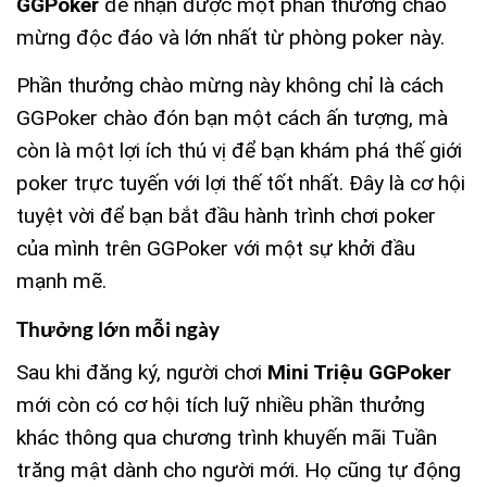
GGPoker
để nhận được một phần thưởng chào
mừng độc đáo và lớn nhất từ phòng poker này.
Phần thưởng chào mừng này không chỉ là cách
GGPoker chào đón bạn một cách ấn tượng, mà
còn là một lợi ích thú vị để bạn khám phá thế giới
poker trực tuyến với lợi thế tốt nhất. Đây là cơ hội
tuyệt vời để bạn bắt đầu hành trình chơi poker
của mình trên GGPoker với một sự khởi đầu
mạnh mẽ.
Thưởng lớn mỗi ngày
Sau khi đăng ký, người chơi
Mini Triệu GGPoker
mới còn có cơ hội tích luỹ nhiều phần thưởng
khác thông qua chương trình khuyến mãi Tuần
trăng mật dành cho người mới. Họ cũng tự động