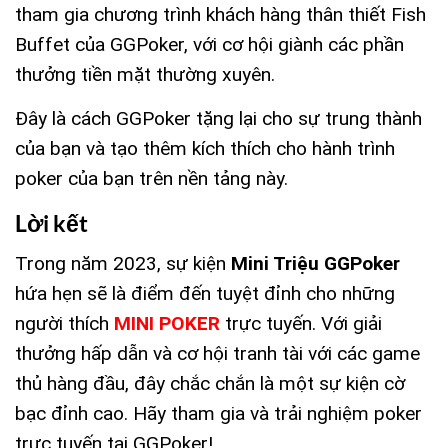
tham gia chương trình khách hàng thân thiết Fish
Buffet của GGPoker, với cơ hội giành các phần
thưởng tiền mặt thường xuyên.
Đây là cách GGPoker tặng lại cho sự trung thành
của bạn và tạo thêm kích thích cho hành trình
poker của bạn trên nền tảng này.
Lời kết
Trong năm 2023, sự kiện
Mini Triệu GGPoker
hứa hẹn sẽ là điểm đến tuyệt đỉnh cho những
người thích
MINI POKER
trực tuyến. Với giải
thưởng hấp dẫn và cơ hội tranh tài với các game
thủ hàng đầu, đây chắc chắn là một sự kiện cờ
bạc đỉnh cao. Hãy tham gia và trải nghiệm poker
trực tuyến tại GGPoker!