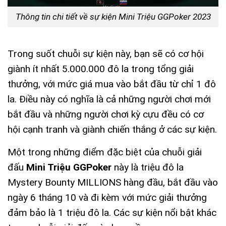
Thông tin chi tiết về sự kiện Mini Triệu GGPoker 2023
Trong suốt chuỗi sự kiện này, bạn sẽ có cơ hội
giành ít nhất 5.000.000 đô la trong tổng giải
thưởng, với mức giá mua vào bắt đầu từ chỉ 1 đô
la. Điều này có nghĩa là cả những người chơi mới
bắt đầu và những người chơi kỳ cựu đều có cơ
hội cạnh tranh và giành chiến thắng ở các sự kiện.
Một trong những điểm đặc biệt của chuỗi giải
đấu
Mini Triệu GGPoker
này là triệu đô la
Mystery Bounty MILLIONS hàng đầu, bắt đầu vào
ngày 6 tháng 10 và đi kèm với mức giải thưởng
đảm bảo là 1 triệu đô la. Các sự kiện nổi bật khác