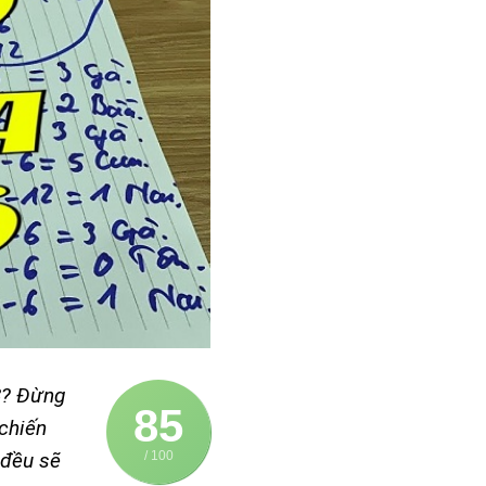
8? Đừng
85
 chiến
 đều sẽ
/ 100