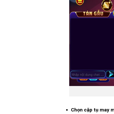
Chọn cặp tụ may 