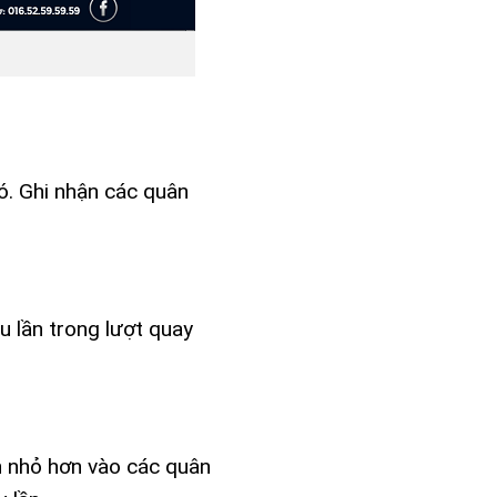
đó. Ghi nhận các quân
u lần trong lượt quay
n nhỏ hơn vào các quân