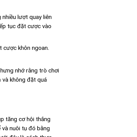
 nhiều lượt quay liên
iếp tục đặt cược vào
t cược khôn ngoan.
nhưng nhớ rằng trò chơi
m và không đặt quá
úp tăng cơ hội thắng
ể và nuôi tụ đó bằng