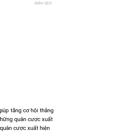
Điểm SEO
iúp tăng cơ hội thắng
 những quân cược xuất
 quân cược xuất hiện